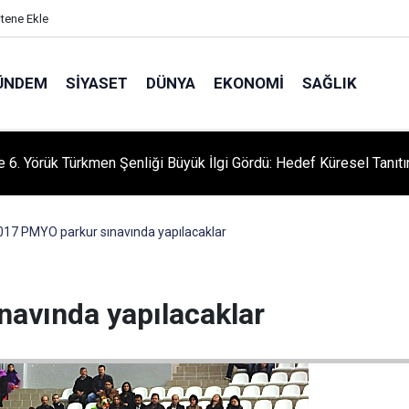
itene Ekle
ÜNDEM
SIYASET
DÜNYA
EKONOMI
SAĞLIK
le 6. Yörük Türkmen Şenliği Büyük İlgi Gördü: Hedef Küresel Tanıt
017 PMYO parkur sınavında yapılacaklar
avında yapılacaklar