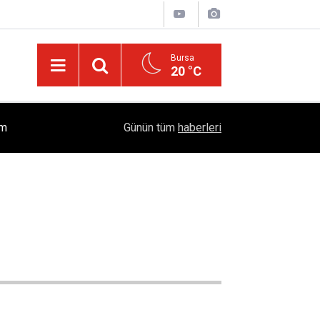
Bursa
20 °C
İslam'da "Kocaya İtaat" Söylemi Tartışılıyor: Kur'
ım
17:37
Günün tüm
haberleri
Öngörüyor?