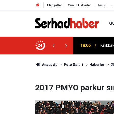
Manşetler
Günün Haberleri
Arşiv
S
G
ek: Ayhan Bayram’dan Davut Tatar’a Ziyaret
24
18:06
Kırıkka
Anasayfa
Foto Galeri
Haberler
2
2017 PMYO parkur sın