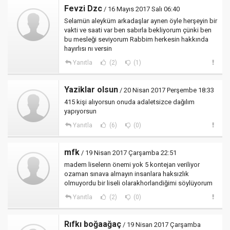
Fevzi Dzc
/ 16 Mayıs 2017 Salı 06:40
Selamün aleyküm arkadaşlar aynen öyle herşeyin​ bir
vakti ve saati var ben sabırla bekliyorum çünki ben
bu mesleği seviyorum Rabbim herkesin hakkında
hayırlısı nı versin
Yanıtla
(2)
(1)
Yaziklar olsun
/ 20 Nisan 2017 Perşembe 18:33
415 kişi alıyorsun onuda adaletsizce dağılım
yapıyorsun
Yanıtla
(6)
(0)
mfk
/ 19 Nisan 2017 Çarşamba 22:51
madem liselerın önemi yok 5 kontejan veriliyor
ozaman sınava almayın insanlara haksızlık
olmuyordu bir liseli olarakhorlandiğimi söylüyorum
Yanıtla
(2)
(0)
Rıfkı boğaağaç
/ 19 Nisan 2017 Çarşamba