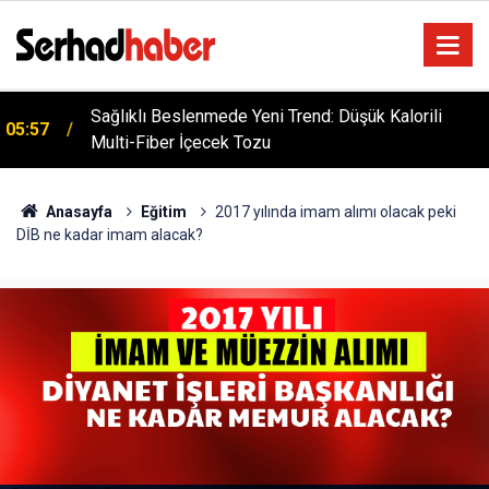
Sağlıklı Beslenmede Yeni Trend: Düşük Kalorili
05:57
Multi-Fiber İçecek Tozu
Anasayfa
Eğitim
2017 yılında imam alımı olacak peki
DİB ne kadar imam alacak?