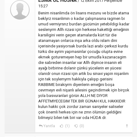
ESMA ÜL HUSNA
/ 12 Ekim 2017 Perşembe
15:27
Benim nisanlimda ön lisans mezunu ve bizde atama
beklyrz nisanlimin o kadar çalışmasına ragmen bi
umud vermiyrsnz burdan gücümün yetebildigi kadar
seslenyrm Allh rizasi için herkese hakettiği emeğinin
karsiligini verin geçen atamalarda kürt tür die
atanamayan onlarca inşa arka oldu islam dini
içerisinde yasiyorsak burda lazi arabi çerkezi kurdu
türkü die ayrim yapmasinlar çocuğu olupta evine
ekmek goturemeyen hep bir umudla kazanacagim
die sabreden insanlar var Allh diyince insanin eli
ayağı birbirine dolanir çünkü yücelerin en yücesi
olanidr onun rizasi için artik bu sinavi yapin nişanlım
için tek soylemyrm hakkiyla çalışıp gerisini
RABBIME birakiyrm diyenlerin emeğini boşa
cevrmeyn evli nişanlı ailesini geçindirmek için birçok
yola basvuranlari görün ALLH NE DIYOR
AFFETMIYECEGIM TEK BIR GÜNAH KUL HAKKIDIR
kulun hakki çok zordur zaman saniyeler saliseler
çok önemli herkes için ne zmn ölümün geldiğini
bilmeyiz bilen tek biri var oda HÜDA dr.
Yanıtla
(1)
(0)