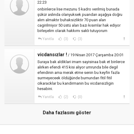
22:23
onbinlerce lise mezunu 5 kadro verilmiş bunada
şükür aslında olanyuksek puandan aşağıya doğru
alım almaktır buhaksizliktir 70 puan alan
cagirilmiyor 50 üstü alan bazı kısımlar hak ediyor
birleşelim olarak hakkımı saklı tutuyorum
Yanıtla
(3)
(3)
vicdansızlar !
/ 19 Nisan 2017 Çarşamba 20:01
Suraya bak aldiklari imam sayisinaa bak et binlerce
alirken efendi 415 kisi aliyor umrunda bile degil
efendinin ama merak etme senin bu keyfin fazla
surmeyeceek öldüğünde burnundan fitil fitil
cikaracklar bu kandirmanin bu vicdansizligin
hesabini.
Yanıtla
(2)
(0)
Daha fazlasını göster