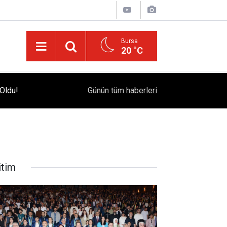
Bursa
20 °C
Bursa Çataltepe Sanayi Sitesi'nde 18 Yıllık Kr
Oldu!
12:33
Günün tüm
haberleri
Adalet Çağrısı
itim