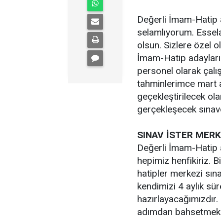
Değerli İmam-Hatip ad
selamlıyorum. Essela
olsun. Sizlere özel o
İmam-Hatip adayları
personel olarak çalış
tahminlerimce mart a
geçekleştirilecek ola
gerçekleşecek sınavd
SINAV İSTER MERK
Değerli İmam-Hatip a
hepimiz henfikiriz. 
hatipler merkezi sın
kendimizi 4 aylık sü
hazırlayacağımızdır.
adımdan bahsetmek 