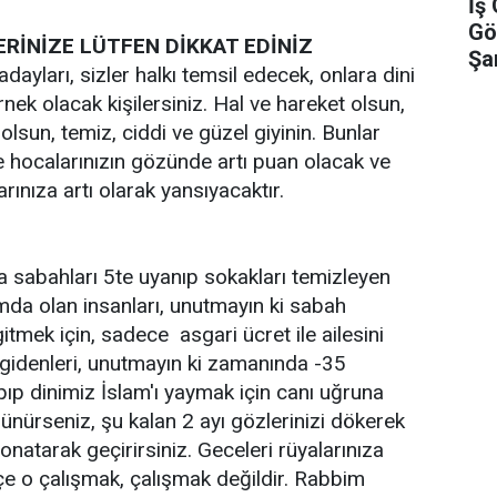
İş
Gö
LERİNİZE LÜTFEN DİKKAT EDİNİZ
Şa
ayları, sizler halkı temsil edecek, onlara dini
rnek olacak kişilersiniz. Hal ve hareket olsun,
 olsun, temiz, ciddi ve güzel giyinin. Bunlar
 hocalarınızın gözünde artı puan olacak ve
rınıza artı olarak yansıyacaktır.
a sabahları 5te uyanıp sokakları temizleyen
mda olan insanları, unutmayın ki sabah
itmek için, sadece asgari ücret ile ailesini
 gidenleri, unutmayın ki zamanında -35
pıp dinimiz İslam'ı yaymak için canı uğruna
şünürseniz, şu kalan 2 ayı gözlerinizi dökerek
onatarak geçirirsiniz. Geceleri rüyalarınıza
çe o çalışmak, çalışmak değildir. Rabbim