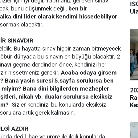
izler için iyi değil. Yapmanız gereken sınav
İS
cak, bunu düşünmek değil,
ben bir
Ula
ka dini lider olarak kendimi hissedebiliyor
sormak olacaktır.
İR SINAVDIR
eldik. Bu hayatta sınav hiçbir zaman bitmeyecek
 öbür dünyada bu sınavın en büyüğü olacaktır. 2
ınavı geçme derdinden önce, kendinizi her
zır hissetmeniz gerekir.
Acaba odaya girsem
? Bana yasin suresi 5.sayfa sorulursa ben
r miyim? Bana dini bilgilerden mezhepler
20
itleri, nikah vb. dualar sorulursa eksiksiz
Ra
iyim?
Sizler kendinizi bu konularda eksiksiz
Kes
 sorulara artık gerek kalmasın.
LGİ AZDIR
nda değil, hac ve umre ile ilgili konularda