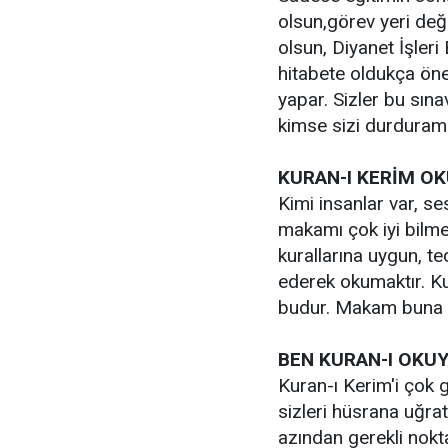
olsun,görev yeri değ
olsun, Diyanet İşleri
hitabete oldukça öne
yapar. Sizler bu sın
kimse sizi durdura
KURAN-I KERİM O
Kimi insanlar var, 
makamı çok iyi bilmek
kurallarına uygun, te
ederek okumaktır. Ku
budur. Makam buna s
BEN KURAN-I OKUY
Kuran-ı Kerim'i çok g
sizleri hüsrana uğrat
azından gerekli nokta