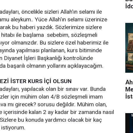
İdd
ayları, öncelikle sizleri Allah'ın selamı ile
mu aleykum.. Yüce Allah'ın selamı üzerinize
larak bu haberi yazdık. Sözlerimize sizlere
 hitabı ile başlama sebebim, sözleşmeli
ıyor olmanızdır. Bu sizlere özel haberimiz ile
yında yapılması planlanan, kurs bitiminde
n Diyanet İşleri Başkanlığı kontrolünde
a başarılı olmanın yollarını açıklayacağım.
EZİ İSTER KURS İÇİ OLSUN
Ah
dayları, yapılacak olan bir sınav var. Bunda
Me
İs
Bizler için mühim olan 4/B sözleşmeli imam
Gö
ava mı girecek? sorusu değildir. Mühim olan,
re içerisinde kalan 2 ay kadar bir zamanda nasıl
 Sizlere bu konuda yardımcı olacak bir kaç
istiyorum.