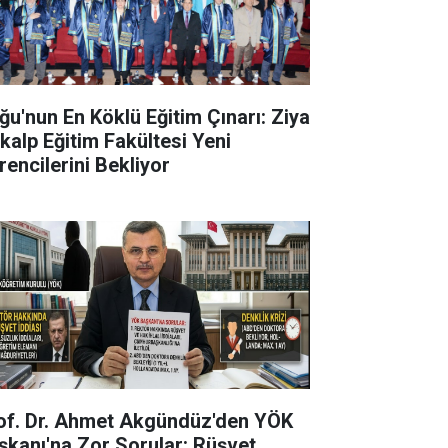
ğu'nun En Köklü Eğitim Çınarı: Ziya
kalp Eğitim Fakültesi Yeni
rencilerini Bekliyor
of. Dr. Ahmet Akgündüz'den YÖK
şkanı'na Zor Sorular: Rüşvet