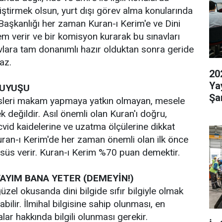
iştirmek olsun, yurt dışı görev alma konularında
 Başkanlığı her zaman Kuran-ı Kerim'e ve Dini
m verir ve bir komisyon kurarak bu sınavları
avlara tam donanımlı hazır olduktan sonra geride
maz.
20
Ya
KUYUŞU
Şar
sesleri makam yapmaya yatkın olmayan, mesele
 değildir. Asıl önemli olan Kuran'ı doğru,
cvid kaidelerine ve uzatma ölçülerine dikkat
ran-ı Kerim'de her zaman önemli olan ilk önce
üs verir. Kuran-ı Kerim %70 puan demektir.
AYIM BANA YETER (DEMEYİN!)
üzel okusanda dini bilgide sıfır bilgiyle olmak
abilir. İlmihal bilgisine sahip olunması, en
lar hakkında bilgili olunması gerekir.