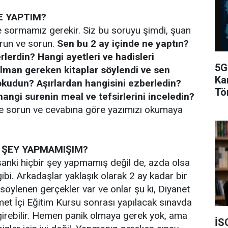
NE YAPTIM?
 sormamız gerekir. Siz bu soruyu şimdi, şuan
urun ve sorun.
Sen bu 2 ay içinde ne yaptın?
rlerdin? Hangi ayetleri ve hadisleri
5G
lman gereken kitaplar söylendi ve sen
Ka
okudun? Aşırlardan hangisini ezberledin?
Tö
i hangi surenin meal ve tefsirlerini inceledin?
ze sorun ve cevabına göre yazımızı okumaya
R ŞEY YAPMAMIŞIM?
sanki hiçbir şey yapmamış değil de, azda olsa
ibi. Arkadaşlar yaklaşık olarak 2 ay kadar bir
 söylenen gerçekler var ve onlar şu ki, Diyanet
zmet İçi Eğitim Kursu sonrası yapılacak sınavda
girebilir. Hemen panik olmaya gerek yok, ama
İS