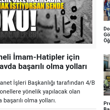
Do
Gö
Öğ
eli İmam-Hatipler için
avda başarılı olma yolları
anet İşleri Başkanlığı tarafından 4/B
onellere yönelik yapılacak olan
başarılı olma yolları.
Pr
Ba