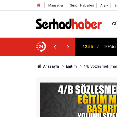
Manşetler
Günün Haberleri
Arşiv
S
G
di Aslan Genel Başkan Yardımcısı Oldu
24
12:55
TFF'den
Anasayfa
Eğitim
4/B Sözleşmeli İmam-