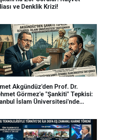
iası ve Denklik Krizi!
met Akgündüz'den Prof. Dr.
hmet Görmez'e "Şankiti" Tepkisi:
tanbul İslam Üniversitesi'nde
rev Alacak Mı?