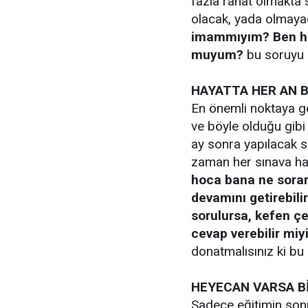
fazla rahat olmakta s
olacak, yada olmaya
imammıyım? Ben hal
muyum?
bu soruyu 
HAYATTA HER AN B
En önemli noktaya g
ve böyle olduğu gibi
ay sonra yapılacak s
zaman her sınava ha
hoca bana ne sorar
devamını getirebili
sorulursa, kefen çeş
cevap verebilir m
donatmalısınız ki bu
HEYECAN VARSA Bİ
Sadece eğitimin sonu