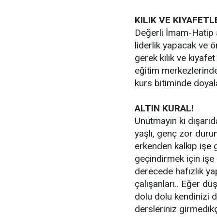
KILIK VE KIYAFET
Değerli İmam-Hatip ad
liderlik yapacak ve ö
gerek kılık ve kıyafet
eğitim merkezlerinde
kurs bitiminde doyala
ALTIN KURAL!
Unutmayın ki dışarıd
yaşlı, genç zor duru
erkenden kalkıp işe g
geçindirmek için işe
derecede hafızlık ya
çalışanları.. Eğer dü
dolu dolu kendinizi d
dersleriniz girmedik