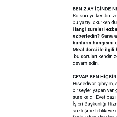
BEN 2 AY İÇİNDE 
Bu soruyu kendimize
bu yazıyı okurken d
Hangi sureleri ezbe
ezberledin? Sana a
bunların hangisini 
Meal dersi ile ilgil
bu soruları kendini
devam edin.
CEVAP BEN HİÇBİ
Hissediyor gibiyim, 
birşeyler yapan var g
süre kaldı. Evet bazı
İşleri Başkanlığı Hi
sözleşme tehlikeye 