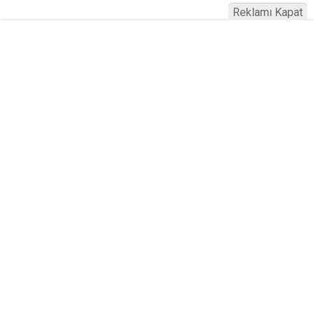
Reklamı Kapat
Serhad Haber © 2015
Anasayfa
Künye
İletişim
Gizlilik İlkeleri
Sitene Ekle
Haber Portalı Yazılımı