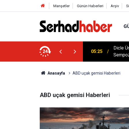
Manşetler
Günün Haberleri
Arşiv
S
G
Dicle Ü
 Düşük Kalorili Multi-Fiber İçecek Tozu
24
05:25
Sempoz
Anasayfa
ABD uçak gemisi Haberleri
ABD uçak gemisi Haberleri