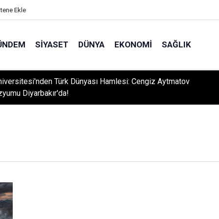
itene Ekle
ÜNDEM
SIYASET
DÜNYA
EKONOMI
SAĞLIK
niversitesi'nden Türk Dünyası Hamlesi: Cengiz Aytmatov
yumu Diyarbakır'da!