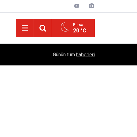
Bursa
20 °C
Diyarbakır’ın Asırlık Edebiyat Hafızası: "Diyarbe
05:18
Günün tüm
haberleri
Çıktı