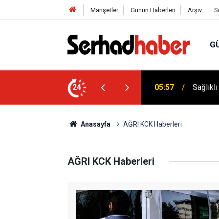
Manşetler
Günün Haberleri
Arşiv
S
G
027 Sezonu Kadın Ligleri Statüsü Belli Oldu!
24
05:57
Sağlıkl
Anasayfa
AĞRI KCK Haberleri
AĞRI KCK Haberleri