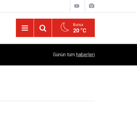
Bursa
20 °C
Dicle Üniversitesi'nden Türk Dünyası Hamlesi:
05:25
Günün tüm
haberleri
Sempozyumu Diyarbakır'da!