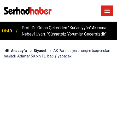
Prof. Dr. Orhan Çeker’den "Kur’aniyyûn" Akımına
16:40
Nebevî Uyarı: "Sünnetsiz Yorumlar Geçersizdir"
Anasayfa
Siyaset
AK Parti'de yerel seçim başvuruları
başladı: Adaylar 50 bin TL 'bağış' yapacak