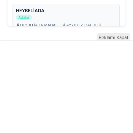
Reklamı Kapat
Serhad Haber © 2015
Anasayfa
Künye
İletişim
Gizlilik İlkeleri
Sitene Ekle