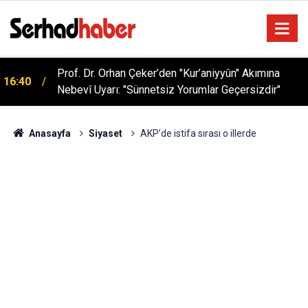
Prof. Dr. Orhan Çeker’den "Kur’aniyyûn" Akımına
16:40
Nebevî Uyarı: "Sünnetsiz Yorumlar Geçersizdir"
Anasayfa
Siyaset
AKP’de istifa sırası o illerde