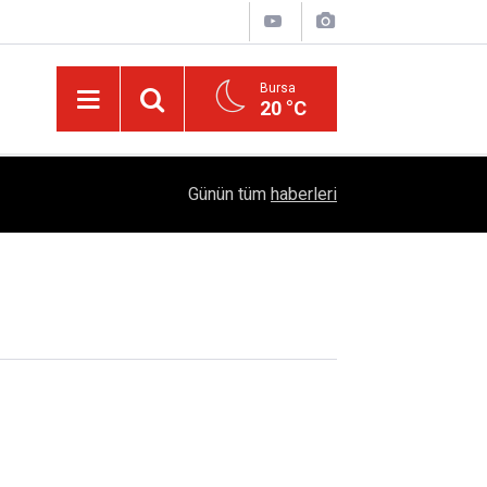
Bursa
20 °C
12:55
TFF'den Resmi Açıklama: 2026-2027 Sezonu Kadı
Günün tüm
haberleri