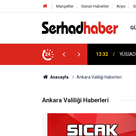
Manşetler
Günün Haberleri
Arşiv
S
G
lânâ Ekonomi Modeli Akademik Literatüre
24
13:32
YÜSİAD'
Anasayfa
Ankara Valiliği Haberleri
Ankara Valiliği Haberleri