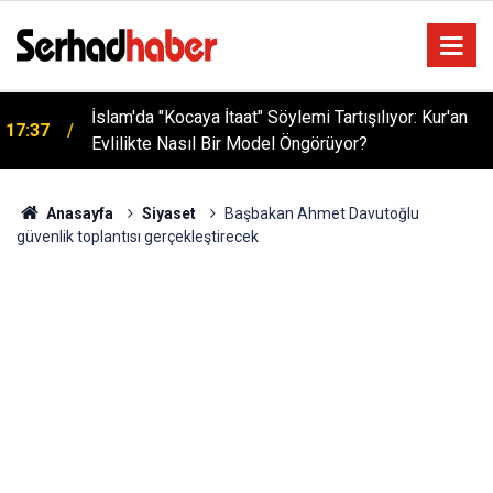
İslam'da "Kocaya İtaat" Söylemi Tartışılıyor: Kur'an
17:37
Evlilikte Nasıl Bir Model Öngörüyor?
Prof. Dr. Orhan Çeker’den "Kur’aniyyûn" Akımına
16:40
Nebevî Uyarı: "Sünnetsiz Yorumlar Geçersizdir"
Anasayfa
Siyaset
Başbakan Ahmet Davutoğlu
güvenlik toplantısı gerçekleştirecek