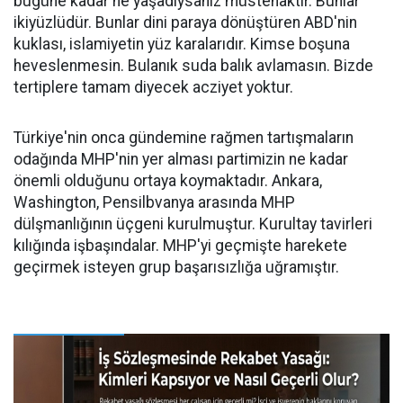
bugüne kadar ne yaşadıysanız müstehaktır. Bunlar
ikiyüzlüdür. Bunlar dini paraya dönüştüren ABD'nin
kuklası, islamiyetin yüz karalarıdır. Kimse boşuna
heveslenmesin. Bulanık suda balık avlamasın. Bizde
tertiplere tamam diyecek acziyet yoktur.
Türkiye'nin onca gündemine rağmen tartışmaların
odağında MHP'nin yer alması partimizin ne kadar
önemli olduğunu ortaya koymaktadır. Ankara,
Washington, Pensilbvanya arasında MHP
dülşmanlığının üçgeni kurulmuştur. Kurultay tavirleri
kılığında işbaşındalar. MHP'yi geçmişte harekete
geçirmek isteyen grup başarısızlığa uğramıştır.