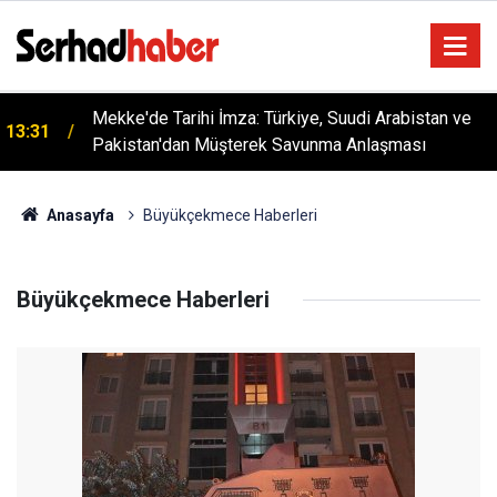
Mekke'de Tarihi İmza: Türkiye, Suudi Arabistan ve
13:31
YÜSİAD’dan Sanayiye Güçlü Destek: Ayhan
Pakistan'dan Müşterek Savunma Anlaşması
18:28
Bayram’dan Davut Tatar’a Ziyaret
Anasayfa
Büyükçekmece Haberleri
Büyükçekmece Haberleri