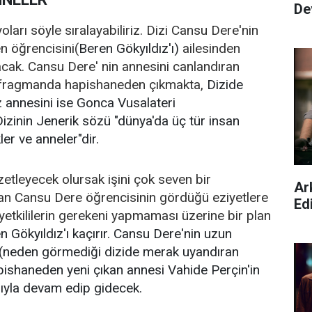
De
üyoları söyle sıralayabiliriz. Dizi Cansu Dere'nin
n öğrencisini(
Beren Gökyıldız'ı)
ailesinden
cak. Cansu Dere' nin annesini canlandıran
i fragmanda hapishaneden çıkmakta,
Dizide
z annesini ise Gonca Vusalateri
izinin Jenerik sözü "dünya'da üç tür insan
kler ve anneler"dir.
zetleyecek olursak işini çok seven bir
Ar
an Cansu Dere öğrencisinin gördüğü eziyetlere
Ed
etkililerin gerekeni yapmaması üzerine bir plan
n Gökyıldız'ı kaçırır. Cansu Dere'nin uzun
(neden görmediği dizide merak uyandıran
ishaneden yeni çıkan annesi Vahide Perçin'in
ıyla devam edip gidecek.