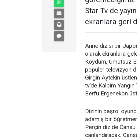
Star Tv de yayın
ekranlara geri 
Anne dizisi bir
Japon
olarak ekranlara gel
Koydum, Umutsuz Ev 
popüler televizyon d
Girgin Aytekin üstlen
tv'de Kalbim Yangın Y
Berfu Ergenekon üstl
Dizinin başrol oyunc
adamış bir öğretmen
Perçin dizide Cansu 
canlandıracak. Cans