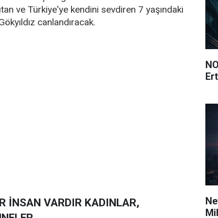
ıtan ve Türkiye'ye kendini sevdiren 7 yaşındaki
Gökyıldız canlandıracak.
NO
Ert
Ne
R İNSAN VARDIR KADINLAR,
Mi
NNELER