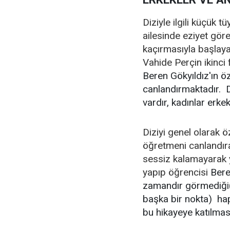
Diziyle ilgili küçük t
ailesinde eziyet göre
kaçırmasıyla başlaya
Vahide Perçin ikinc
Beren Gökyıldız'ın ö
canlandırmaktadır. D
vardır, kadınlar erke
Diziyi genel olarak ö
öğretmeni canlandır
sessiz kalamayarak y
yapıp öğrencisi
Bere
zamandır görmediği
başka bir nokta) hap
bu hikayeye katılmas