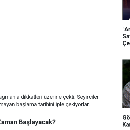
"A
Sa
Çe
ragmanla dikkatleri üzerine çekti. Seyirciler
lmayan başlama tarihini iple çekiyorlar.
Gö
Zaman Başlayacak?
Ka