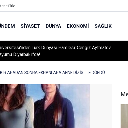
itene Ekle
ÜNDEM
SIYASET
DÜNYA
EKONOMI
SAĞLIK
niversitesi'nden Türk Dünyası Hamlesi: Cengiz Aytmatov
yumu Diyarbakır'da!
BİR ARADAN SONRA EKRANLARA ANNE DİZİSİ İLE DÖNDÜ
Me