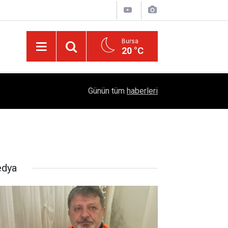
Bursa
20 °C
Diyarbakır’ın Asırlık Edebiyat Hafızası: "Diyarbe
05:18
Günün tüm
haberleri
Çıktı
dya