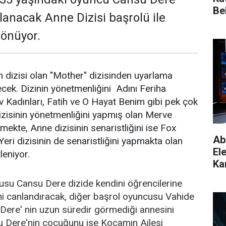
Bel
lanacak Anne Dizisi başrolü ile
dönüyor.
 dizisi olan "Mother" dizisinden uyarlama
ecek. Dizinin yönetmenliğini Adını Feriha
Kadınları, Fatih ve O Hayat Benim gibi pek çok
izisinin yönetmenliğini yapmış olan Merve
mekte, Anne dizisinin senaristliğini ise Fox
Ab
eri dizisinin de senaristliğini yapmakta olan
El
eniyor.
Kar
usu Cansu Dere dizide kendini öğrencilerine
i canlandıracak, diğer başrol oyuncusu Vahide
Dere' nin uzun süredir görmediği annesini
u Dere'nin çocuğunu ise Kocamın Ailesi