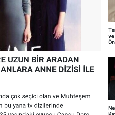
Te
ve
Ön
E UZUN BİR ARADAN
ANLARA ANNE DİZİSİ İLE
ında çok seçici olan ve Muhteşem
n bu yana tv dizilerinde
Ne
Ka
35 yaşındaki oyuncu Cansu Dere