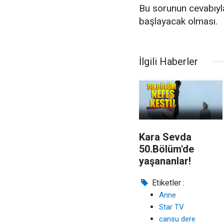
Bu sorunun cevabıyla i
başlayacak olması.
İlgili Haberler
Kara Sevda
50.Bölüm'de
yaşananlar!
Etiketler :
Anne
Star TV
cansu dere