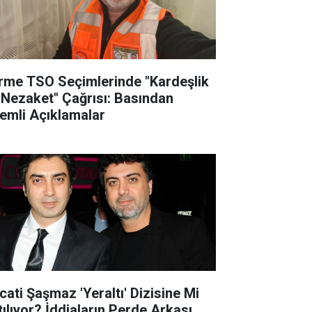
rme TSO Seçimlerinde "Kardeşlik
 Nezaket" Çağrısı: Basından
emli Açıklamalar
cati Şaşmaz 'Yeraltı' Dizisine Mi
tılıyor? İddiaların Perde Arkası