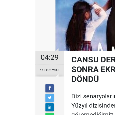
04:29
CANSU DER
SONRA EKR
11 Ekim 2016
DÖNDÜ
Dizi senaryolar
Yüzyıl dizisinde
göremediğimiz 