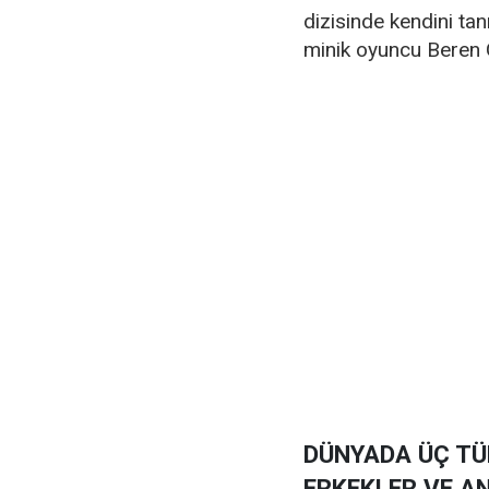
dizisinde kendini tan
minik oyuncu Beren 
DÜNYADA ÜÇ TÜ
ERKEKLER VE A