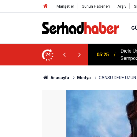
Manşetler
Günün Haberleri
Arşiv
S
G
Dicle Ü
 Düşük Kalorili Multi-Fiber İçecek Tozu
24
05:25
Sempoz
Anasayfa
Medya
CANSU DERE UZUN 