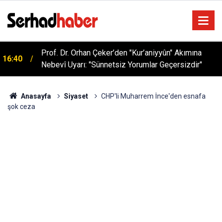
Sağlıklı Beslenmede Yeni Trend: Düşük Kalorili
05:57
Multi-Fiber İçecek Tozu
Anasayfa
Siyaset
CHP'li Muharrem İnce'den esnafa
şok ceza