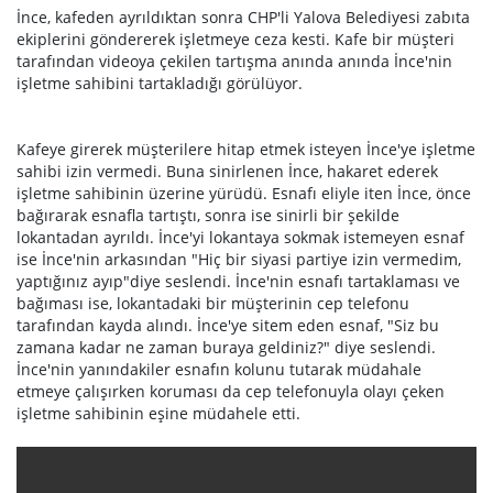
İnce, kafeden ayrıldıktan sonra CHP'li Yalova Belediyesi zabıta
ekiplerini göndererek işletmeye ceza kesti. Kafe bir müşteri
tarafından videoya çekilen tartışma anında anında İnce'nin
işletme sahibini tartakladığı görülüyor.
Kafeye girerek müşterilere hitap etmek isteyen İnce'ye işletme
sahibi izin vermedi. Buna sinirlenen İnce, hakaret ederek
işletme sahibinin üzerine yürüdü. Esnafı eliyle iten İnce, önce
bağırarak esnafla tartıştı, sonra ise sinirli bir şekilde
lokantadan ayrıldı. İnce'yi lokantaya sokmak istemeyen esnaf
ise İnce'nin arkasından "Hiç bir siyasi partiye izin vermedim,
yaptığınız ayıp"diye seslendi. İnce'nin esnafı tartaklaması ve
bağıması ise, lokantadaki bir müşterinin cep telefonu
tarafından kayda alındı. İnce'ye sitem eden esnaf, "Siz bu
zamana kadar ne zaman buraya geldiniz?" diye seslendi.
İnce'nin yanındakiler esnafın kolunu tutarak müdahale
etmeye çalışırken koruması da cep telefonuyla olayı çeken
işletme sahibinin eşine müdahele etti.