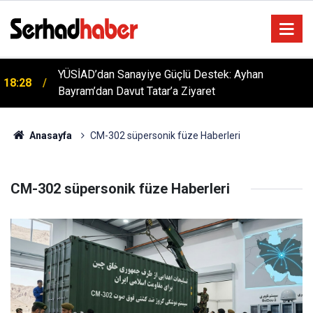
YÜSİAD’dan Sanayiye Güçlü Destek: Ayhan
18:28
Bayram’dan Davut Tatar’a Ziyaret
Kırıkkale 6. Yörük Türkmen Şenliği Büyük İlgi Gördü:
18:06
Hedef Küresel Tanıtım
Anasayfa
CM-302 süpersonik füze Haberleri
CM-302 süpersonik füze Haberleri