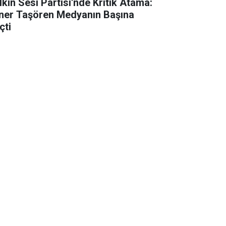
lkın Sesi Partisi'nde Kritik Atama:
ner Taşören Medyanın Başına
çti