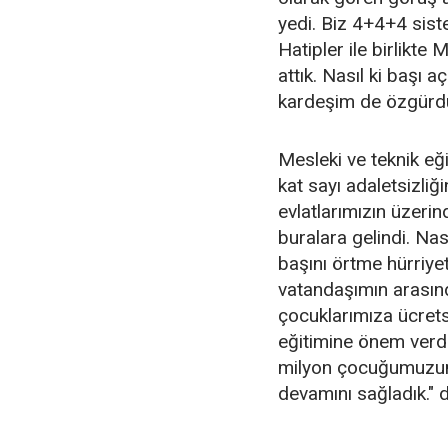
yedi. Biz 4+4+4 sist
Hatipler ile birlikte
attık. Nasıl ki başı
kardeşim de özgürdü
Mesleki ve teknik eğ
kat sayı adaletsizliğ
evlatlarımızın üzerin
buralara gelindi. Na
başını örtme hürriyet
vatandaşımın arasınd
çocuklarımıza ücrets
eğitimine önem verdi
milyon çocuğumuzun a
devamını sağladık." 