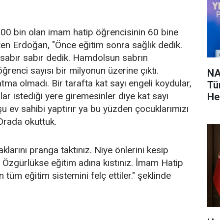
 600 bin olan imam hatip öğrencisinin 60 bine
en Erdoğan, "Önce eğitim sonra sağlık dedik.
sabır sabır dedik. Hamdolsun sabrın
renci sayısı bir milyonun üzerine çıktı.
NA
tma olmadı. Bir tarafta kat sayı engeli koydular,
Tü
ar istediği yere giremesinler diye kat sayı
He
şu ev sahibi yaptırır ya bu yüzden çocuklarımızı
 Orada okuttuk.
larını pranga taktınız. Niye önlerini kesip
z. Özgürlükse eğitim adına kıstınız. İmam Hatip
in tüm eğitim sistemini felç ettiler." şeklinde