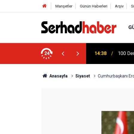
Manşetler
Günün Haberleri
Arşiv
S
G
 Ziya Gökalp Eğitim Fakültesi Yeni
24
14:38
100 Der
Anasayfa
Siyaset
Cumhurbaşkanı Erdoğ