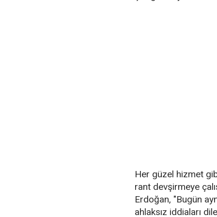
Her güzel hizmet gibi
rant devşirmeye çal
Erdoğan, "Bugün aynı
ahlaksız iddiaları di