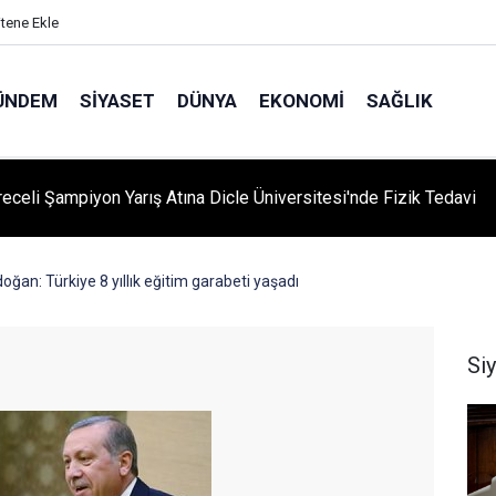
itene Ekle
ÜNDEM
SIYASET
DÜNYA
EKONOMI
SAĞLIK
eceli Şampiyon Yarış Atına Dicle Üniversitesi'nde Fizik Tedavi
an: Türkiye 8 yıllık eğitim garabeti yaşadı
Si