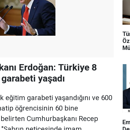
Tü
Öz
Mü
anı Erdoğan: Türkiye 8
m garabeti yaşadı
lık eğitim garabeti yaşandığını ve 600
atip öğrencisinin 60 bine
belirten Cumhurbaşkanı Recep
Em
 "Sabrın neticesinde imam
De