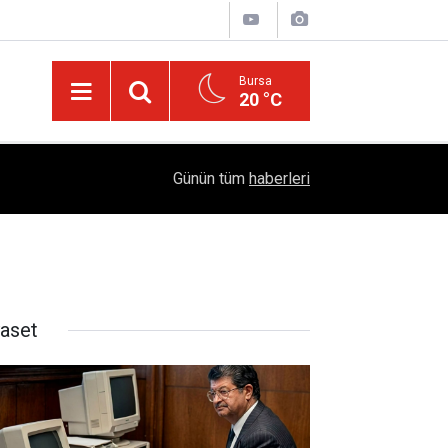
Bursa
20 °C
Türkiye'yi Değiştiren Lider Turgut Özal'ın Asıl 
04:20
Günün tüm
haberleri
Mühendislik Hikayesi
yaset