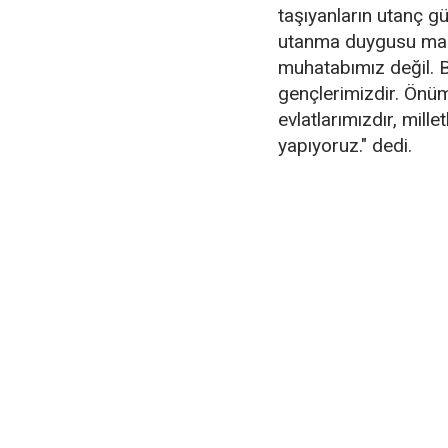
taşıyanların utanç g
utanma duygusu maa
muhatabımız değil. Bi
gençlerimizdir. Önüm
evlatlarımızdır, mille
yapıyoruz." dedi.