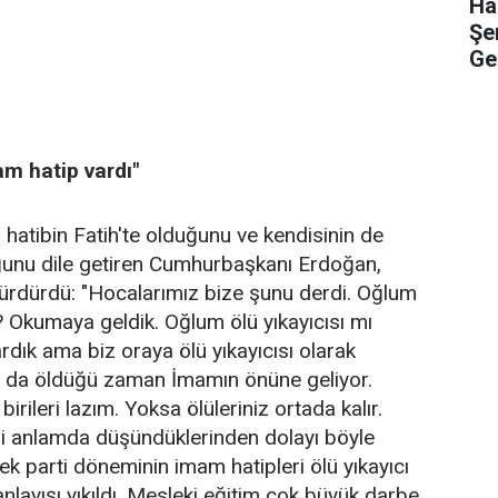
Ha
Şe
Ge
am hatip vardı"
 hatibin Fatih'te olduğunu ve kendisinin de
unu dile getiren Cumhurbaşkanı Erdoğan,
ürdürdü: "Hocalarımız bize şunu derdi. Oğlum
? Okumaya geldik. Oğlum ölü yıkayıcısı mı
rdık ama biz oraya ölü yıkayıcısı olarak
ar da öldüğü zaman İmamın önüne geliyor.
irileri lazım. Yoksa ölüleriniz ortada kalır.
ari anlamda düşündüklerinden dolayı böyle
tek parti döneminin imam hatipleri ölü yıkayıcı
nlayışı yıkıldı. Mesleki eğitim çok büyük darbe