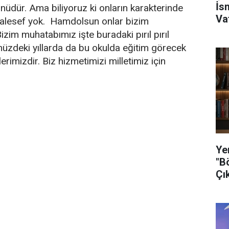
İs
ünüdür. Ama biliyoruz ki onların karakterinde
Va
lesef yok. Hamdolsun onlar bizim
zim muhatabımız işte buradaki pırıl pırıl
üzdeki yıllarda da bu okulda eğitim görecek
tlerimizdir. Biz hizmetimizi milletimiz için
Ye
"B
Çı