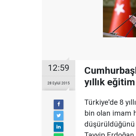
12:59
Cumhurbaşk
yıllık eğiti
28 Eylül 2015
Türkiye'de 8 yıl
bin olan imam h
düşürüldüğünü 
Tayyip Erdoğan,