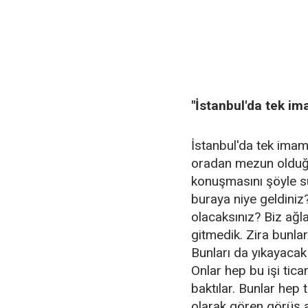
"İstanbul'da tek im
İstanbul'da tek imam
oradan mezun olduğ
konuşmasını şöyle s
buraya niye geldiniz
olacaksınız? Biz ağla
gitmedik. Zira bunl
Bunları da yıkayacak b
Onlar hep bu işi tic
baktılar. Bunlar hep 
olarak gören görüş a