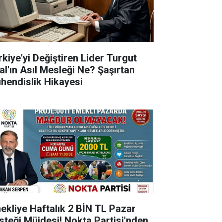
rkiye'yi Değiştiren Lider Turgut
al'ın Asıl Mesleği Ne? Şaşırtan
hendislik Hikayesi
ekliye Haftalık 2 BİN TL Pazar
steği Müjdesi! Nokta Partisi'nden