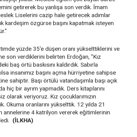
emini getirerek bu yanlışa son verdik. İmam
 Meslek Liselerini cazip hale getirecek adımlar
 açık kardeşim özgürse başını kapatmak isteyen
r."
itimde yüzde 35'e düşen oranı yükselttiklerini ve
ine son verdiklerini belirten Erdoğan, "Kız
deki baş örtü baskısını kaldırdık. Sabırla
sılsa insanımız başını açma hürriyetine sahipse
ine sahiptir. Başı örtülü vatandaşımla başı açık
a hiç bir ayrım yapmadık. Ders kitaplarını
iz olarak veriyoruz. Kız çocuklarımızın
k. Okuma oranlarını yükselttik. 12 yılda 21
nnelerine 4 katrilyon vererek eğitimlerinin
dedi.
(İLKHA)