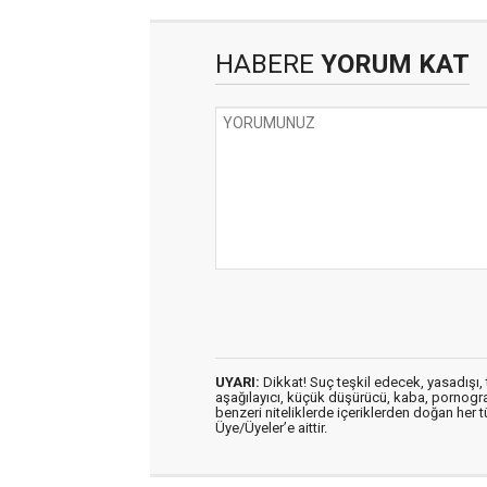
HABERE
YORUM KAT
UYARI:
Dikkat! Suç teşkil edecek, yasadışı, t
aşağılayıcı, küçük düşürücü, kaba, pornografik
benzeri niteliklerde içeriklerden doğan her t
Üye/Üyeler’e aittir.