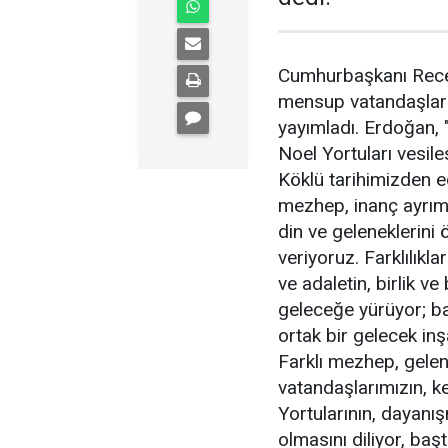
Cumhurbaşkanı Recep
mensup vatandaşların
yayımladı. Erdoğan, 
Noel Yortuları vesile
Köklü tarihimizden ed
mezhep, inanç ayrım
din ve geleneklerin
veriyoruz. Farklılıkla
ve adaletin, birlik ve
geleceğe yürüyor; ba
ortak bir gelecek in
Farklı mezhep, gelen
vatandaşlarımızın, k
Yortularının, dayanı
olmasını diliyor, ba