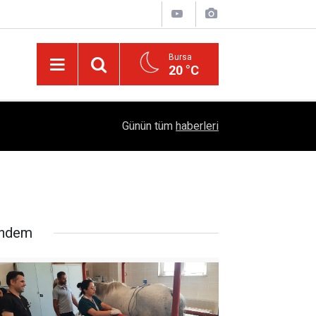
Bursa
20 °C
Emekliye Haftalık 2 BİN TL Pazar Desteği Müjde
14:55
Günün tüm
haberleri
"PROJE: 0011" Adımı
ndem