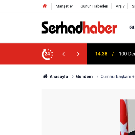
Manşetler
Günün Haberleri
Arşiv
S
G
Türkiye
na Dicle Üniversitesi'nde Fizik Tedavi
24
04:20
Mühendi
Anasayfa
Gündem
Cumhurbaşkanı Re