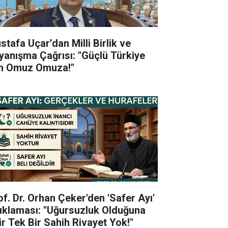
stafa Uçar’dan Milli Birlik ve
yanışma Çağrısı: "Güçlü Türkiye
in Omuz Omuza!"
of. Dr. Orhan Çeker'den 'Safer Ayı'
ıklaması: "Uğursuzluk Olduğuna
ir Tek Bir Sahih Rivayet Yok!"