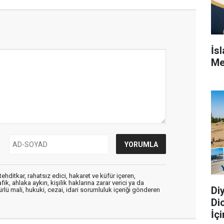
İs
Me
ehditkar, rahatsız edici, hakaret ve küfür içeren,
, ahlaka aykırı, kişilik haklarına zarar verici ya da
Di
ürlü mali, hukuki, cezai, idari sorumluluk içeriği gönderen
Di
İç