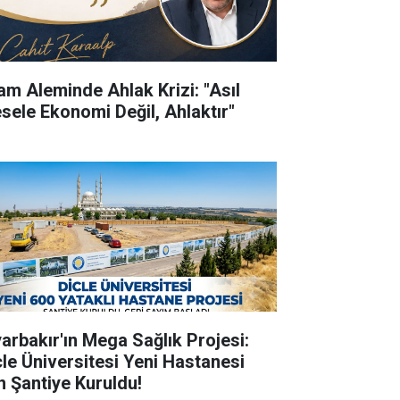
lam Aleminde Ahlak Krizi: "Asıl
sele Ekonomi Değil, Ahlaktır"
yarbakır'ın Mega Sağlık Projesi:
cle Üniversitesi Yeni Hastanesi
in Şantiye Kuruldu!