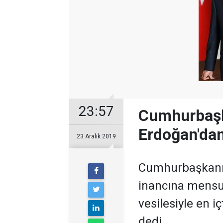
23:57
Cumhurbaşk
Erdoğan'dan
23 Aralık 2019
Cumhurbaşkanı R
inancına mensup
vesilesiyle en 
dedi.