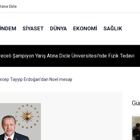
itene Ekle
ÜNDEM
SIYASET
DÜNYA
EKONOMI
SAĞLIK
'yi Değiştiren Lider Turgut Özal'ın Asıl Mesleği Ne? Şaşırtan
slik Hikayesi
cep Tayyip Erdoğan'dan Noel mesajı
Gü