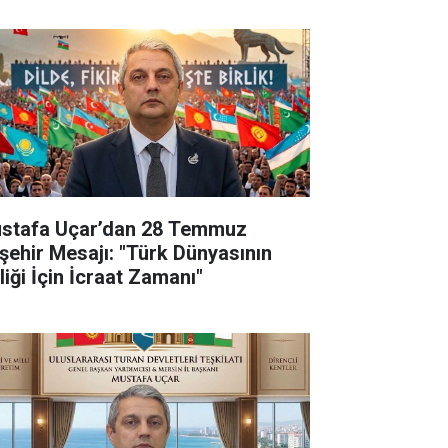
stafa Uçar’dan 28 Temmuz
şehir Mesajı: "Türk Dünyasının
liği İçin İcraat Zamanı"