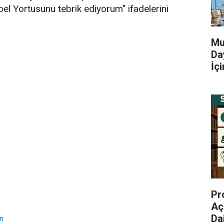
oel Yortusunu tebrik ediyorum" ifadelerini
Mu
Da
İç
Pr
Aç
Da
an