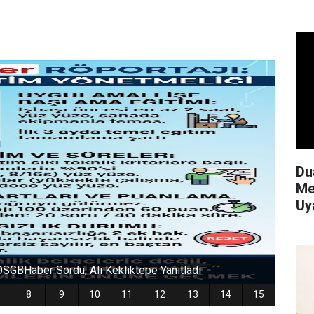
Du
Me
Uy