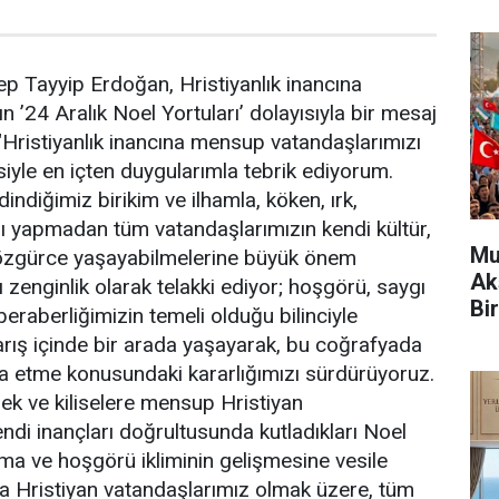
 Tayyip Erdoğan, Hristiyanlık inancına
 ’24 Aralık Noel Yortuları’ dolayısıyla bir mesaj
"Hristiyanlık inancına mensup vatandaşlarımızı
siyle en içten duygularımla tebrik ediyorum.
indiğimiz birikim ve ilhamla, köken, ırk,
ı yapmadan tüm vatandaşlarımızın kendi kültür,
Mu
i özgürce yaşayabilmelerine büyük önem
Ak
rı zenginlik olarak telakki ediyor; hoşgörü, saygı
Bir
 beraberliğimizin temeli olduğu bilinciyle
rış içinde bir arada yaşayarak, bu coğrafyada
şa etme konusundaki kararlığımızı sürdürüyoruz.
ek ve kiliselere mensup Hristiyan
endi inançları doğrultusunda kutladıkları Noel
şma ve hoşgörü ikliminin gelişmesine vesile
şta Hristiyan vatandaşlarımız olmak üzere, tüm