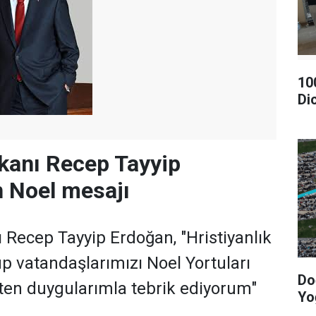
10
Di
anı Recep Tayyip
 Noel mesajı
ecep Tayyip Erdoğan, "Hristiyanlık
 vatandaşlarımızı Noel Yortuları
Do
içten duygularımla tebrik ediyorum"
Yo