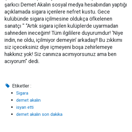
şarkıcı Demet Akalın sosyal medya hesabından yaptığı
açıklamada sigara içenlere nefret kustu. Gece
kulübünde sigara içilmesine oldukça öfkelenen
sanatçı '' “Artık sigara içilen kulüplerde uyarmadan
sahneden ineceğim! Tüm ilgililere duyurumdur! ‘Niye
indin, ne oldu, içilmiyor demeyin’ arkadaş!! Bu zıkkımı
siz içeceksiniz diye içmeyeni boşa zehirlemeye
hakkınız yok! Siz canınıza acımıyorsunuz ama ben
acıyorum” dedi.
Etiketler :
Sigara
demet akalın
isyan etti
demet akalın son dakika