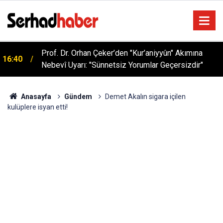
Sağlıklı Beslenmede Yeni Trend: Düşük Kalorili
05:57
Multi-Fiber İçecek Tozu
Anasayfa
Gündem
Demet Akalın sigara içilen
kulüplere isyan etti!