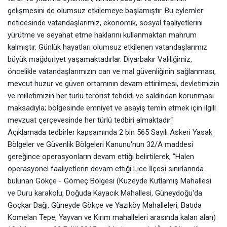
gelişmesini de olumsuz etkilemeye başlamıştır. Bu eylemler
neticesinde vatandaşlarımız, ekonomik, sosyal faaliyetlerini
yürütme ve seyahat etme haklarını kullanmaktan mahrum
kalmıştır. Günlük hayatları olumsuz etkilenen vatandaşlarımız
büyük mağduriyet yaşamaktadırlar. Diyarbakır Valiliğimiz,
öncelikle vatandaşlarımızın can ve mal güvenliğinin sağlanması,
mevcut huzur ve güven ortamının devam ettirilmesi, devletimizin
ve milletimizin her türlü terörist tehdidi ve saldırıdan korunması
maksadıyla; bölgesinde emniyet ve asayiş temin etmek için ilgili
mevzuat çerçevesinde her türlü tedbiri almaktadır."
Açıklamada tedbirler kapsamında 2 bin 565 Sayılı Askeri Yasak
Bölgeler ve Güvenlik Bölgeleri Kanunu'nun 32/A maddesi
gereğince operasyonların devam ettiği belirtilerek, "Halen
operasyonel faaliyetlerin devam ettiği Lice İlçesi sınırlarında
bulunan Gökçe - Gömeç Bölgesi (Kuzeyde Kutlamış Mahallesi
ve Duru karakolu, Doğuda Kayacık Mahallesi, Güneydoğu'da
Goçkar Dağı, Güneyde Gökçe ve Yazıköy Mahalleleri, Batıda
Komelan Tepe, Yayvan ve Kırım mahalleleri arasında kalan alan)