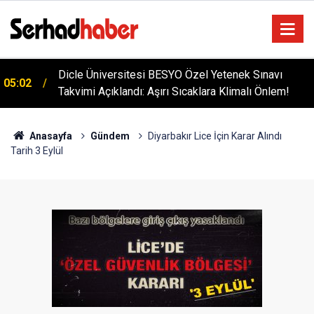
Diyarbakır'da İşçi Kıyımı: 45 Derece Sıcakta 763
04:51
Gündür Adalet Bekliyorlar
Anasayfa
Gündem
Diyarbakır Lice İçin Karar Alındı
Tarih 3 Eylül