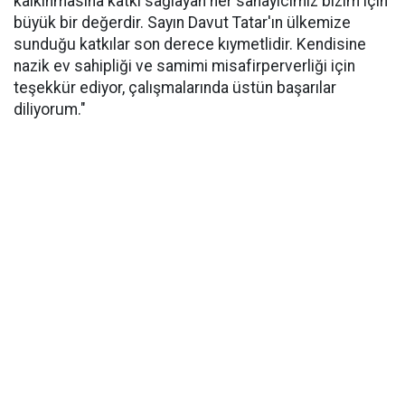
kalkınmasına katkı sağlayan her sanayicimiz bizim için
büyük bir değerdir. Sayın Davut Tatar'ın ülkemize
sunduğu katkılar son derece kıymetlidir. Kendisine
nazik ev sahipliği ve samimi misafirperverliği için
teşekkür ediyor, çalışmalarında üstün başarılar
diliyorum."