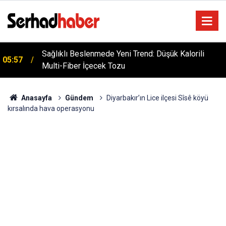
Sağlıklı Beslenmede Yeni Trend: Düşük Kalorili
05:57
Multi-Fiber İçecek Tozu
Anasayfa
Gündem
Diyarbakır’ın Lice ilçesi Sîsê köyü
kırsalında hava operasyonu