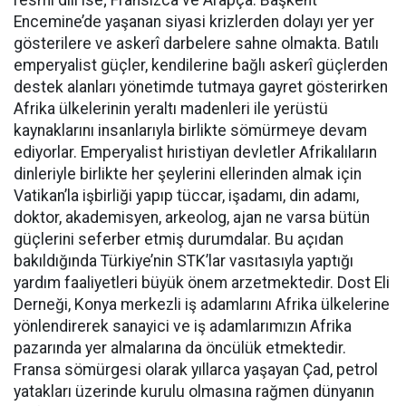
resmi dili ise; Fransızca ve Arapça. Başkent
Encemine’de yaşanan siyasi krizlerden dolayı yer yer
gösterilere ve askerî darbelere sahne olmakta. Batılı
emperyalist güçler, kendilerine bağlı askerî güçlerden
destek alanları yönetimde tutmaya gayret gösterirken
Afrika ülkelerinin yeraltı madenleri ile yerüstü
kaynaklarını insanlarıyla birlikte sömürmeye devam
ediyorlar. Emperyalist hıristiyan devletler Afrikalıların
dinleriyle birlikte her şeylerini ellerinden almak için
Vatikan’la işbirliği yapıp tüccar, işadamı, din adamı,
doktor, akademisyen, arkeolog, ajan ne varsa bütün
güçlerini seferber etmiş durumdalar. Bu açıdan
bakıldığında Türkiye’nin STK’lar vasıtasıyla yaptığı
yardım faaliyetleri büyük önem arzetmektedir. Dost Eli
Derneği, Konya merkezli iş adamlarını Afrika ülkelerine
yönlendirerek sanayici ve iş adamlarımızın Afrika
pazarında yer almalarına da öncülük etmektedir.
Fransa sömürgesi olarak yıllarca yaşayan Çad, petrol
yatakları üzerinde kurulu olmasına rağmen dünyanın