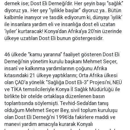
dernek ise; Dost Eli Derneği’dir. Her şeyin başı “sağlık”
diyoruz ya.. Her şey “iyilikle başlar” diyoruz ya.. Bütün
kalbimle inanıyor ve tasdik ediyorum ki, dünyayı ‘iyilik’
ile insanlara yardım eli ve insanlığa dost eli uzatan
‘iyiler’ kurtaracak! Konya‘dan Afrika’ya 20’nin üzerinde
ülkeye uzatılan Dost Eli bunun göstergesidir.
46 ülkede “kamu yararına” faaliyet gösteren Dost Eli
Derneği’nin yönetim kurulu başkanı Mehmet Seçer,
insanî ve kalkınma yardımlarının çoğunu Afrika
kıtasındaki 21 ülkeye yaptıklarını; Orta Afrika ülkesi
olan ÇAD’a yönelik “Sağlığa Dost Eli-3” Projesi’ni, NEÜ
ve TİKA temsilcileriyle Konya İl Sağlık Müdürlüğü ile
birlikte bir otelde ortaklaşa düzenlenen basın
toplantısında söylemişti. Tevhid-Seda’dan tanış
olduğum Mehmet Seçer Bey, sivil toplum kuruluşu
olan Dost Eli Derneği’ni 1996’da fakirlere maddi ve
manevi yardım amacıyla kurarak Konyalı