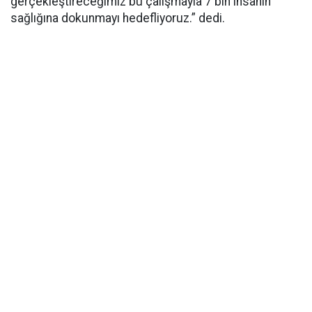
gerçekleştireceğimiz bu çalışmayla 7 bin insanın
sağlığına dokunmayı hedefliyoruz.” dedi.