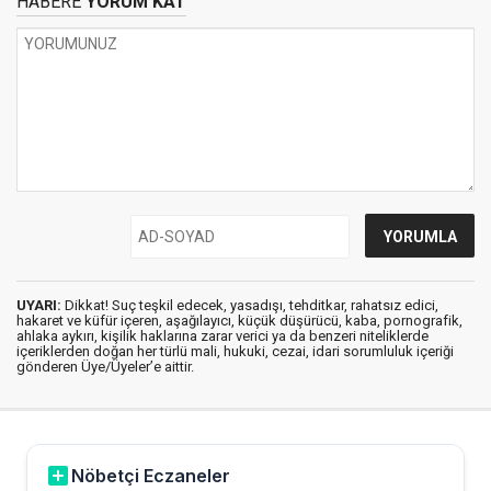
HABERE
YORUM KAT
UYARI:
Dikkat! Suç teşkil edecek, yasadışı, tehditkar, rahatsız edici,
hakaret ve küfür içeren, aşağılayıcı, küçük düşürücü, kaba, pornografik,
ahlaka aykırı, kişilik haklarına zarar verici ya da benzeri niteliklerde
içeriklerden doğan her türlü mali, hukuki, cezai, idari sorumluluk içeriği
gönderen Üye/Üyeler’e aittir.