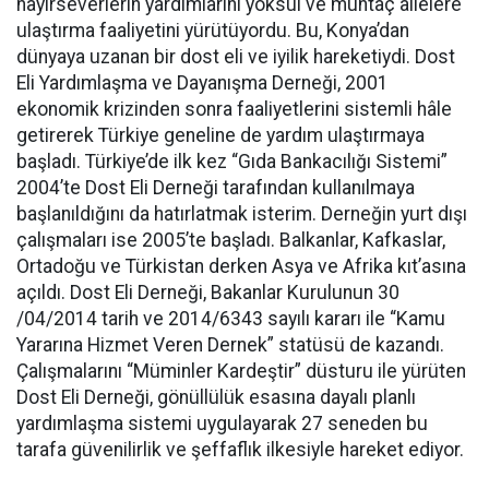
hayırseverlerin yardımlarını yoksul ve muhtaç ailelere
ulaştırma faaliyetini yürütüyordu. Bu, Konya’dan
dünyaya uzanan bir dost eli ve iyilik hareketiydi. Dost
Eli Yardımlaşma ve Dayanışma Derneği, 2001
ekonomik krizinden sonra faaliyetlerini sistemli hâle
getirerek Türkiye geneline de yardım ulaştırmaya
başladı. Türkiye’de ilk kez “Gıda Bankacılığı Sistemi”
2004’te Dost Eli Derneği tarafından kullanılmaya
başlanıldığını da hatırlatmak isterim. Derneğin yurt dışı
çalışmaları ise 2005’te başladı. Balkanlar, Kafkaslar,
Ortadoğu ve Türkistan derken Asya ve Afrika kıt’asına
açıldı. Dost Eli Derneği, Bakanlar Kurulunun 30
/04/2014 tarih ve 2014/6343 sayılı kararı ile “Kamu
Yararına Hizmet Veren Dernek” statüsü de kazandı.
Çalışmalarını “Müminler Kardeştir” düsturu ile yürüten
Dost Eli Derneği, gönüllülük esasına dayalı planlı
yardımlaşma sistemi uygulayarak 27 seneden bu
tarafa güvenilirlik ve şeffaflık ilkesiyle hareket ediyor.