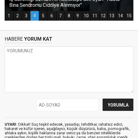
HABERE
YORUM KAT
UYARI:
Dikkat! Suç teşkil edecek, yasadışı, tehditkar, rahatsız edici,
hakaret ve küfür içeren, aşağılayıcı, küçük düşürücü, kaba, pornografik,
ahlaka aykırı, kişilik haklarına zarar verici ya da benzeri niteliklerde
içeriklerden doğan her türlü mali, hukuki, cezai, idari sorumluluk içeriği