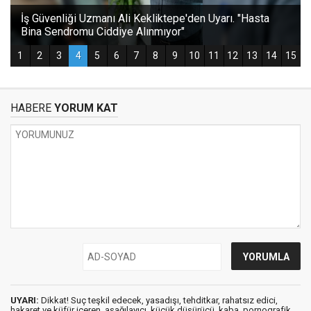
HABERE
YORUM KAT
UYARI:
Dikkat! Suç teşkil edecek, yasadışı, tehditkar, rahatsız edici,
hakaret ve küfür içeren, aşağılayıcı, küçük düşürücü, kaba, pornografik,