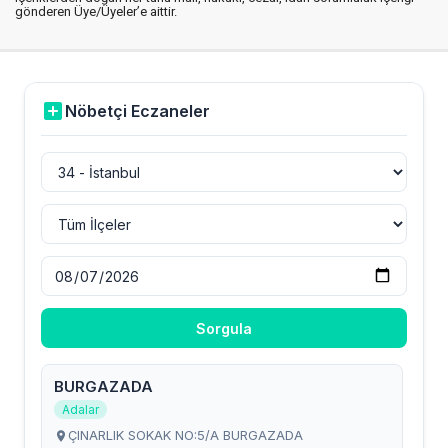
gönderen Üye/Üyeler’e aittir.