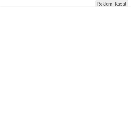
Reklamı Kapat
Serhad Haber © 2015
Anasayfa
Künye
İletişim
Gizlilik İlkeleri
Sitene Ekle
Haber Portalı Yazılımı