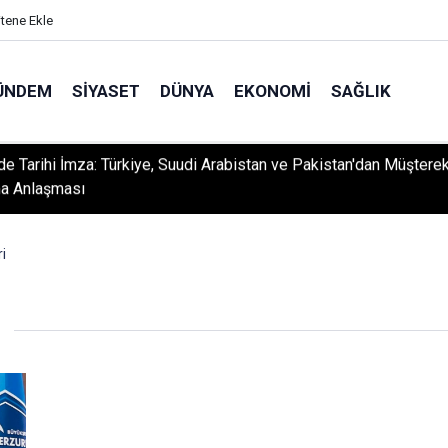
itene Ekle
ÜNDEM
SIYASET
DÜNYA
EKONOMI
SAĞLIK
e Tarihi İmza: Türkiye, Suudi Arabistan ve Pakistan'dan Müştere
a Anlaşması
dan Sanayiye Güçlü Destek: Ayhan Bayram’dan Davut Tatar’a Ziya
i