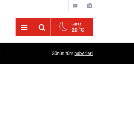
Bursa
20 °C
k
ret
18:06
Kırıkkale 6. Yörük Türkmen Şenliği Büyük İlgi Gö
Günün tüm
haberleri