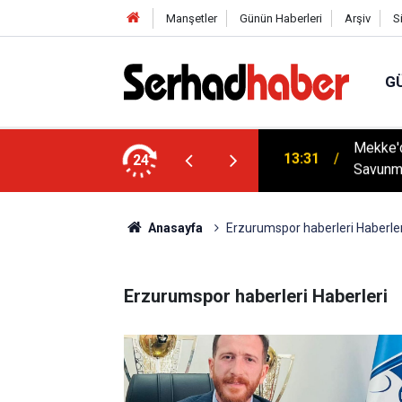
Manşetler
Günün Haberleri
Arşiv
S
G
Mekke'd
13:31
Savunm
24
18:28
YÜSİAD’
Anasayfa
Erzurumspor haberleri Haberler
Erzurumspor haberleri Haberleri