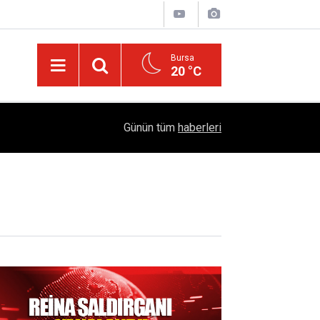
Bursa
20 °C
Diyarbakır’ın Asırlık Edebiyat Hafızası: "Diyarbe
05:18
Günün tüm
haberleri
Çıktı