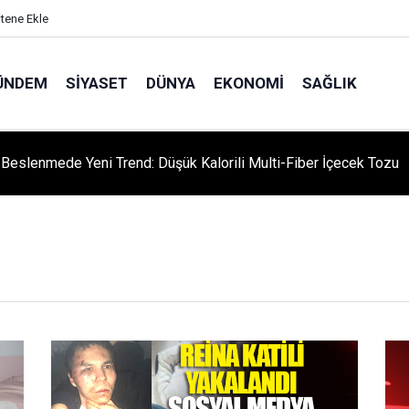
itene Ekle
ÜNDEM
SIYASET
DÜNYA
EKONOMI
SAĞLIK
niversitesi'nden Türk Dünyası Hamlesi: Cengiz Aytmatov
yumu Diyarbakır'da!