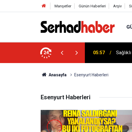
Manşetler
Günün Haberleri
Arşiv
S
G
Dicle Ü
 Düşük Kalorili Multi-Fiber İçecek Tozu
24
05:25
Sempoz
Anasayfa
Esenyurt Haberleri
Esenyurt Haberleri