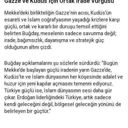
Gazze ve Kudüs İçin Ortak İrade Vurgusu
Mekke’deki birlikteliğin Gazze'nin acısı, Kudüs’ün
esareti ve İslam coğrafyasının yaşadığı krizlere karşı
güçlü, ortak ve kararlı bir duruşu temsil ettiğini
belirten Buğday, meselenin sadece savunma değil;
irade, bağımsızlık, dayanışma ve stratejik güç
olduğunun altını çizdi.
Buğday açıklamalarını şu sözlerle sürdürdü: "Bugün
Mekke’de başlayan güçlü iradenin yarın Gazze’de,
Kudüs’te ve İslam dünyasının her köşesinde adalet ve
huzur için yeni kapılar açmasını temenni ediyoruz.
Türkiye güçlü ise, İslam dünyasının sesi daha gür
çıkar. Erdoğan liderliğindeki Türkiye, artık sadece
kendi geleceğini değil, bölgesel geleceğin yönünü de
belirleyen bir güçtür."