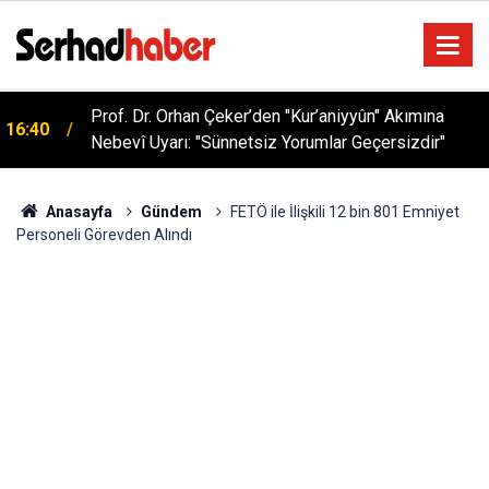
Sağlıklı Beslenmede Yeni Trend: Düşük Kalorili
05:57
Multi-Fiber İçecek Tozu
Anasayfa
Gündem
FETÖ ile İlişkili 12 bin 801 Emniyet
Personeli Görevden Alındı