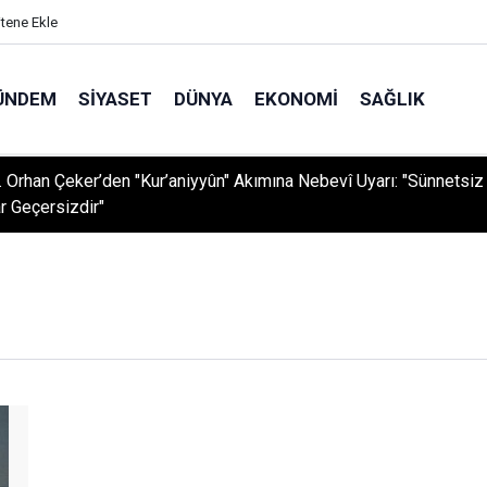
itene Ekle
ÜNDEM
SIYASET
DÜNYA
EKONOMI
SAĞLIK
r. Orhan Çeker’den "Kur’aniyyûn" Akımına Nebevî Uyarı: "Sünnetsiz
r Geçersizdir"