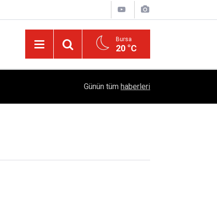
Bursa
20 °C
05:57
Sağlıklı Beslenmede Yeni Trend: Düşük Kalorili 
Günün tüm
haberleri