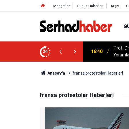
Manşetler
Günün Haberleri
Arşiv
S
G
Prof. D
di Aslan Genel Başkan Yardımcısı Oldu
24
16:40
Yorumla
Anasayfa
fransa protestolar Haberleri
fransa protestolar Haberleri