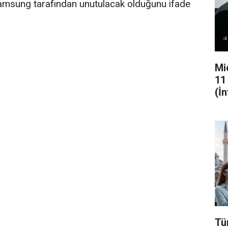
Samsung tarafından unutulacak olduğunu ifade
Mi
11
(İ
Tü