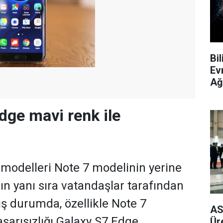
Bi
Ev
Ağ
dge mavi renk ile
modelleri Note 7 modelinin yerine
n yanı sıra vatandaşlar tarafından
ş durumda, özellikle Note 7
AS
şarısızlığı Galaxy S7 Edge
Ür