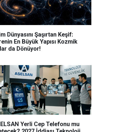
lim Dünyasını Şaşırtan Keşif:
renin En Büyük Yapısı Kozmik
lar da Dönüyor!
ELSAN Yerli Cep Telefonu mu
etecek? 2027 İddiası Teknoloji