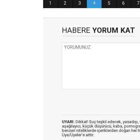
HABERE
YORUM KAT
UYARI:
Dikkat! Suç teşkil edecek, yasadışı, t
aşağılayıcı, küçük düşürücü, kaba, pornografik
benzeri niteliklerde içeriklerden doğan her t
Üye/Üyeler’e aittir.