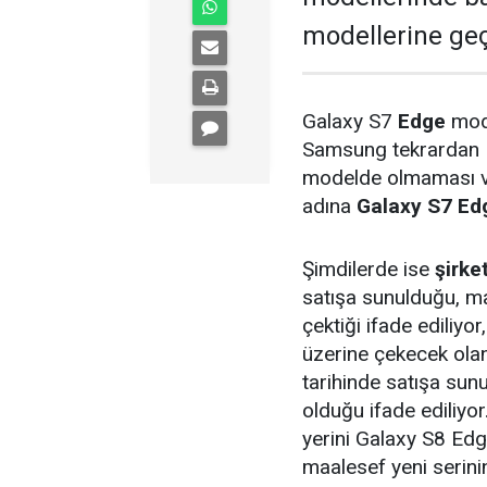
modellerine geç
Galaxy S7
Edge
mode
Samsung tekrardan N
modelde olmaması ve 
adına
Galaxy S7 Ed
Şimdilerde ise
şirke
satışa sunulduğu, ma
çektiği ifade ediliyo
üzerine çekecek olan
tarihinde satışa sunu
olduğu ifade ediliyor
yerini Galaxy S8 Edg
maalesef yeni serin