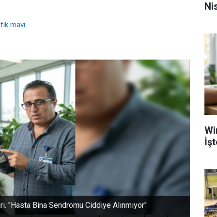
Nis
fik mavi
Wi
İş