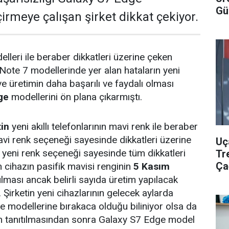
Gü
irmeye çalışan şirket dikkat çekiyor.
lleri ile beraber dikkatleri üzerine çeken
ote 7 modellerinde yer alan hataların yeni
üretimin daha başarılı ve faydalı olması
ge
modellerini ön plana çıkarmıştı.
tin
yeni akıllı telefonlarının mavi renk ile beraber
vi renk seçeneği sayesinde dikkatleri üzerine
Uç
r, yeni renk seçeneği sayesinde tüm dikkatleri
Tr
Ça
 cihazın pasifik mavisi renginin
5 Kasım
lması ancak belirli sayıda üretim yapılacak
. Şirketin yeni cihazlarının gelecek aylarda
e modellerine bırakaca olduğu biliniyor olsa da
in tanıtılmasından sonra Galaxy S7 Edge model