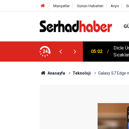
Manşetler
Günün Haberleri
Arşiv
S
G
klim Zirvesine Güçlü Destek: Rektör Prof. Dr.
Dicle Ü
24
05:02
anında
Sıcakla
Anasayfa
Teknoloji
Galaxy S7 Edge m