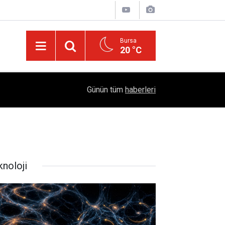
Bursa
20 °C
04:51
Diyarbakır'da İşçi Kıyımı: 45 Derece Sıcakta 763
Günün tüm
haberleri
knoloji