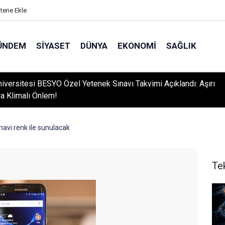
itene Ekle
ÜNDEM
SIYASET
DÜNYA
EKONOMI
SAĞLIK
niversitesi BESYO Özel Yetenek Sınavı Takvimi Açıklandı: Aşırı
ra Klimalı Önlem!
avi renk ile sunulacak
Te