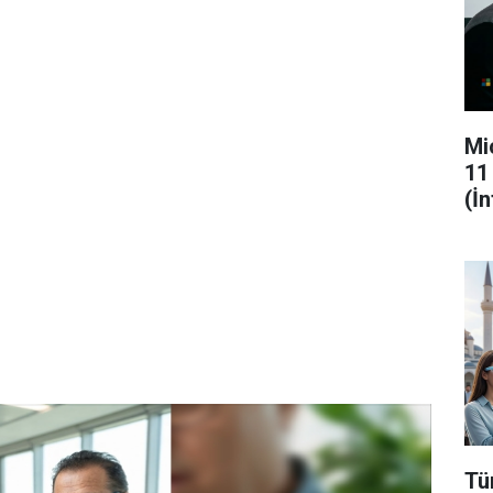
Mi
11
(İ
Tü