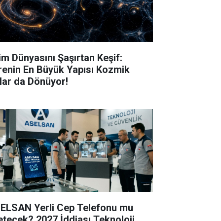
lim Dünyasını Şaşırtan Keşif:
renin En Büyük Yapısı Kozmik
lar da Dönüyor!
ELSAN Yerli Cep Telefonu mu
etecek? 2027 İddiası Teknoloji