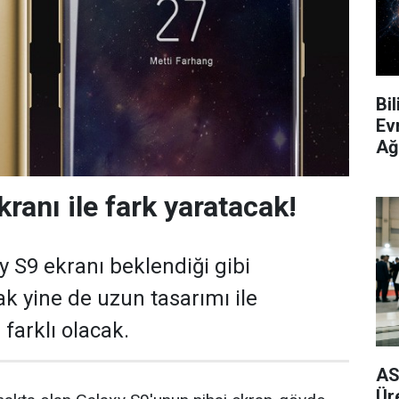
Bi
Ev
Ağ
ranı ile fark yaratacak!
S9 ekranı beklendiği gibi
ak yine de uzun tasarımı ile
 farklı olacak.
AS
Ür