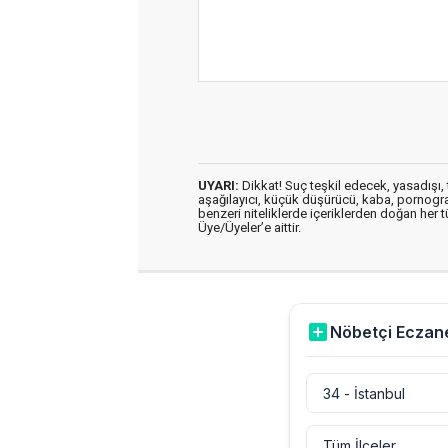
UYARI:
Dikkat! Suç teşkil edecek, yasadışı, t
aşağılayıcı, küçük düşürücü, kaba, pornografik
benzeri niteliklerde içeriklerden doğan her t
Üye/Üyeler’e aittir.