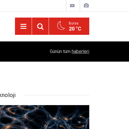
Bursa
20 °C
Dicle Üniversitesi'nden Türk Dünyası Hamlesi:
05:25
Günün tüm
haberleri
Sempozyumu Diyarbakır'da!
knoloji