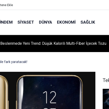
itene Ekle
ÜNDEM
SIYASET
DÜNYA
EKONOMI
SAĞLIK
ı Beslenmede Yeni Trend: Düşük Kalorili Multi-Fiber İçecek Tozu
ile fark yaratacak!
Te