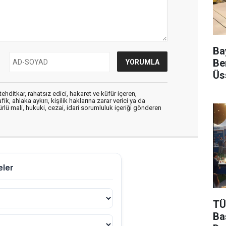
Ba
Be
Üs
ehditkar, rahatsız edici, hakaret ve küfür içeren,
, ahlaka aykırı, kişilik haklarına zarar verici ya da
ürlü mali, hukuki, cezai, idari sorumluluk içeriği gönderen
TÜ
Ba