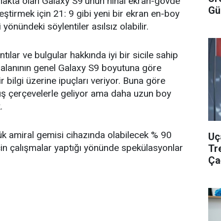
kta olan Galaxy S9'unun nihai ekran-gövde
Gü
leştirmek için 21: 9 gibi yeni bir ekran en-boy
yönündeki söylentiler asılsız olabilir.
ıntılar ve bulgular hakkında iyi bir sicile sahip
 alanının genel Galaxy S9 boyutuna göre
ir bilgi üzerine ipuçları veriyor. Buna göre
 çerçevelerle geliyor ama daha uzun boy
.
k amiral gemisi cihazında olabilecek % 90
Uç
in çalışmalar yaptığı yönünde spekülasyonlar
Tr
Ça