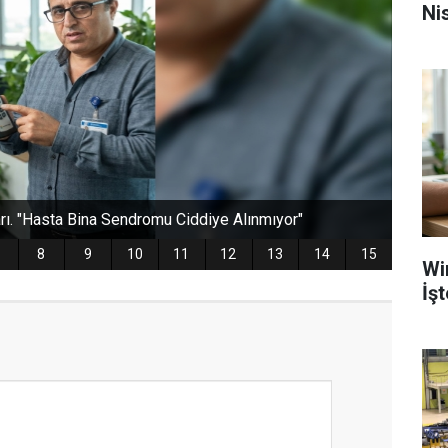
Nis
Wi
İş