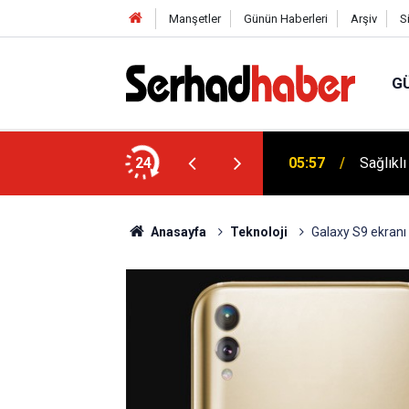
Manşetler
Günün Haberleri
Arşiv
S
G
niyyûn" Akımına Nebevî Uyarı: "Sünnetsiz
24
05:57
Sağlıkl
Anasayfa
Teknoloji
Galaxy S9 ekranı 