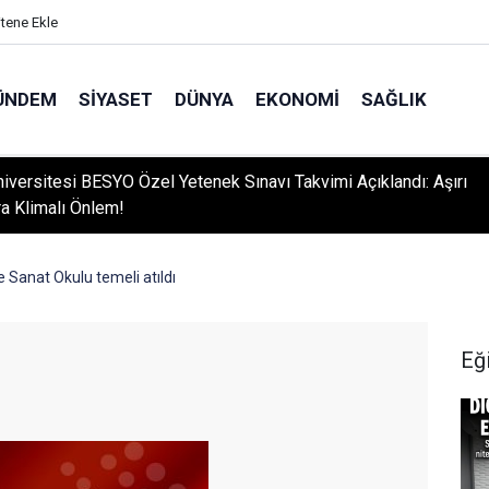
itene Ekle
ÜNDEM
SIYASET
DÜNYA
EKONOMI
SAĞLIK
niversitesi BESYO Özel Yetenek Sınavı Takvimi Açıklandı: Aşırı
ra Klimalı Önlem!
e Sanat Okulu temeli atıldı
Eğ