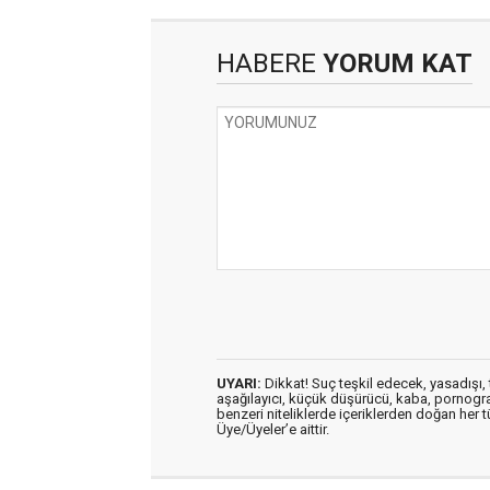
HABERE
YORUM KAT
UYARI:
Dikkat! Suç teşkil edecek, yasadışı, t
aşağılayıcı, küçük düşürücü, kaba, pornografik
benzeri niteliklerde içeriklerden doğan her t
Üye/Üyeler’e aittir.