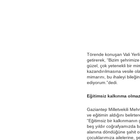
Törende konuşan Vali Yerlik
getirerek, “Bizim şehrimiz
güzel, çok yetenekli bir m
kazandırılmasına vesile ol
mimarını, bu ihaleyi bileği
ediyorum.”dedi.
Eğitimsiz kalkınma olma
Gaziantep Milletvekili Me
ve eğitimin aldığını belirt
“Eğitimsiz bir kalkınmanın 
beş yıldır coğrafyamızda b
alanına döndüğüne şahit ol
çocuklarımıza ailelerine, ş