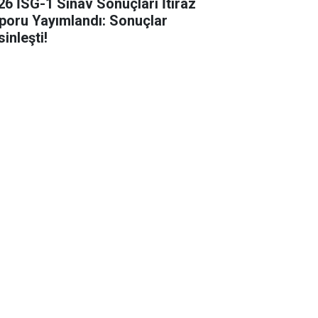
26 İSG-1 Sınav Sonuçları İtiraz
poru Yayımlandı: Sonuçlar
inleşti!