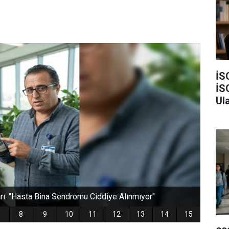
İS
İS
Ula