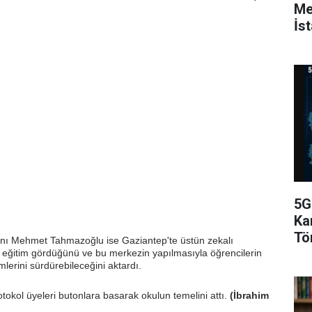
Me
İs
Gö
5G
Ka
Tö
nı Mehmet Tahmazoğlu ise Gaziantep'te üstün zekalı
da eğitim gördüğünü ve bu merkezin yapılmasıyla öğrencilerin
mlerini sürdürebileceğini aktardı.
okol üyeleri butonlara basarak okulun temelini attı.
(İbrahim