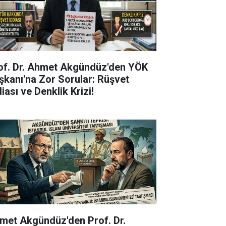
of. Dr. Ahmet Akgündüz'den YÖK
şkanı'na Zor Sorular: Rüşvet
iası ve Denklik Krizi!
met Akgündüz'den Prof. Dr.