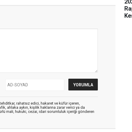
20
Ra
Kes
ehditkar, rahatsız edici, hakaret ve küfür içeren,
, ahlaka aykırı, kişilik haklarına zarar verici ya da
ürlü mali, hukuki, cezai, idari sorumluluk içeriği gönderen