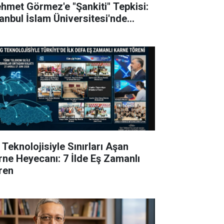
hmet Görmez'e "Şankiti" Tepkisi:
tanbul İslam Üniversitesi'nde
rev Alacak Mı?
 Teknolojisiyle Sınırları Aşan
rne Heyecanı: 7 İlde Eş Zamanlı
ren