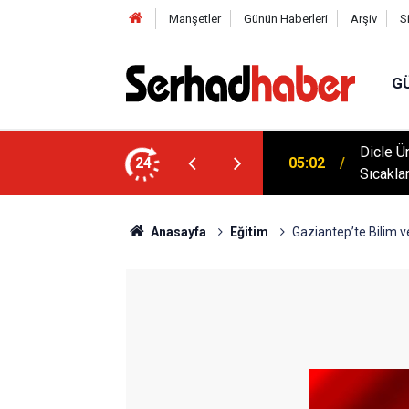
Manşetler
Günün Haberleri
Arşiv
S
G
klim Zirvesine Güçlü Destek: Rektör Prof. Dr.
Dicle Ü
24
05:02
anında
Sıcakla
Anasayfa
Eğitim
Gaziantep’te Bilim v