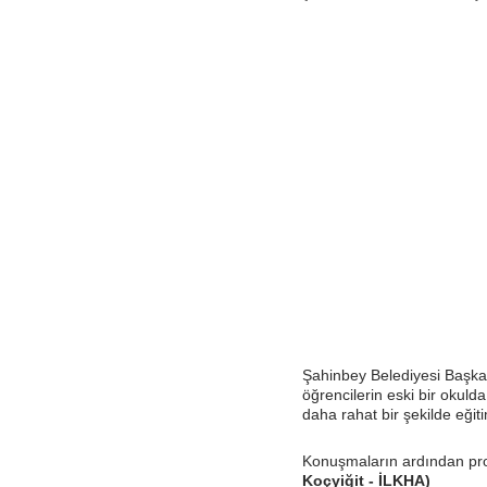
Şahinbey Belediyesi Başka
öğrencilerin eski bir okul
daha rahat bir şekilde eğiti
Konuşmaların ardından prot
Koçyiğit - İLKHA)