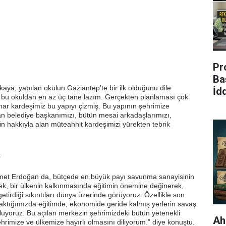
Pr
Ba
aya, yapılan okulun Gaziantep’te bir ilk olduğunu dile
İdd
e bu okuldan en az üç tane lazım. Gerçekten planlaması çok
imar kardeşimiz bu yapıyı çizmiş. Bu yapının şehrimize
an belediye başkanımızı, bütün mesai arkadaşlarımızı,
nin hakkıyla alan müteahhit kardeşimizi yürekten tebrik
z
hmet Erdoğan da, bütçede en büyük payı savunma sanayisinin
erek, bir ülkenin kalkınmasında eğitimin önemine değinerek,
getirdiği sıkıntıları dünya üzerinde görüyoruz. Özellikle son
aktığımızda eğitimde, ekonomide geride kalmış yerlerin savaş
uyoruz. Bu açılan merkezin şehrimizdeki bütün yetenekli
Ah
ehrimize ve ülkemize hayırlı olmasını diliyorum.” diye konuştu.