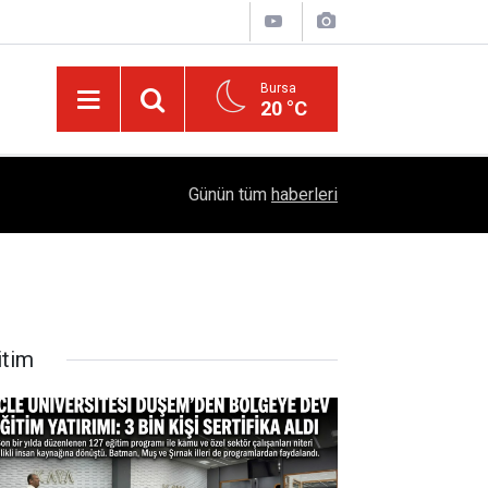
Bursa
20 °C
04:51
Diyarbakır'da İşçi Kıyımı: 45 Derece Sıcakta 763
Günün tüm
haberleri
itim