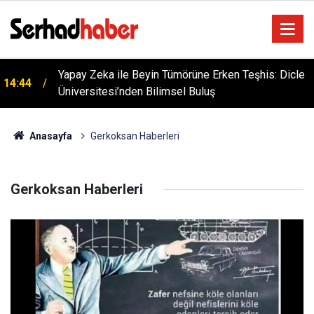
Yapay Zeka ile Beyin Tümörüne Erken Teşhis: Dicle
14:44
Üniversitesi’nden Bilimsel Buluş
Mekke'de Tarihi İmza: Türkiye, Suudi Arabistan ve
13:31
Pakistan'dan Müşterek Savunma Anlaşması
Anasayfa
Gerkoksan Haberleri
Gerkoksan Haberleri