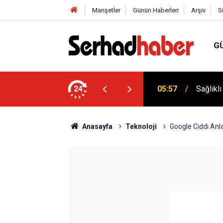
Manşetler
Günün Haberleri
Arşiv
S
G
niyyûn" Akımına Nebevî Uyarı: "Sünnetsiz
24
05:57
Sağlıkl
Anasayfa
Teknoloji
Google Ciddi Anl