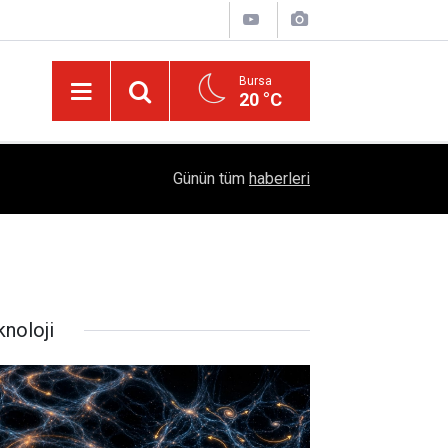
Bursa
20 °C
Dicle Üniversitesi'nden Türk Dünyası Hamlesi:
05:25
Günün tüm
haberleri
Sempozyumu Diyarbakır'da!
knoloji