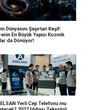
lim Dünyasını Şaşırtan Keşif:
renin En Büyük Yapısı Kozmik
lar da Dönüyor!
ELSAN Yerli Cep Telefonu mu
etecek? 2027 İddiası Teknoloji