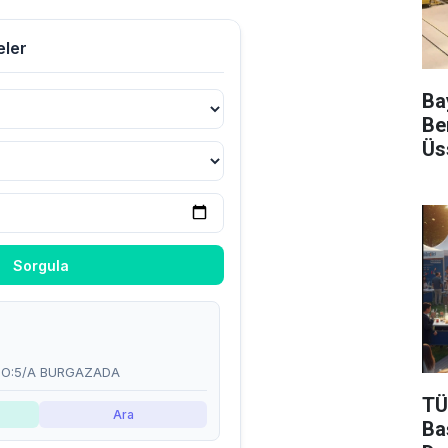
Ba
Be
Üs
TÜ
Ba