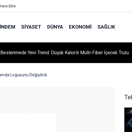
itene Ekle
ÜNDEM
SIYASET
DÜNYA
EKONOMI
SAĞLIK
ı Beslenmede Yeni Trend: Düşük Kalorili Multi-Fiber İçecek Tozu
amda Logusunu Değiştirdi.
Te