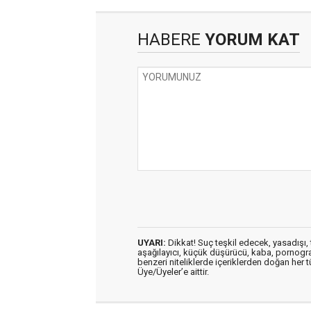
HABERE
YORUM KAT
UYARI:
Dikkat! Suç teşkil edecek, yasadışı, t
aşağılayıcı, küçük düşürücü, kaba, pornografik
benzeri niteliklerde içeriklerden doğan her t
Üye/Üyeler’e aittir.