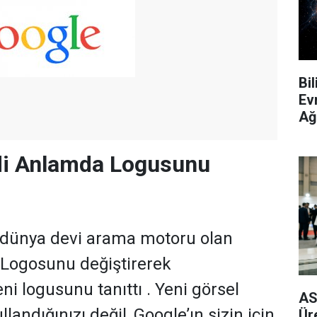
Bi
Ev
Ağ
di Anlamda Logusunu
a dünya devi arama motoru olan
 Logosunu değiştirerek
eni logusunu tanıttı . Yeni görsel
AS
llandığınızı değil, Google’ın sizin için
Ür