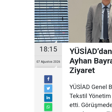
18:15
YÜSİAD’dan
Ayhan Bayra
07 Ağustos 2026
Ziyaret
YÜSİAD Genel B
Tekstil Yönetim
etti. Görüşmede