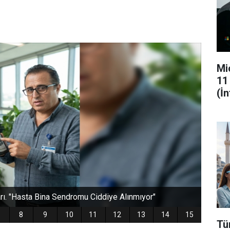
Mi
11
(İ
Tü