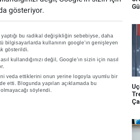
Gü
 da gösteriyor.
 yaptığı bu radikal değişikliğin sebebiyse, daha
 bilgisayarlarda kullanının google’ın genişleyen
k gösterildi.
sıl kullandığınızı değil, Google’ın sizin için nasıl
r.
ini veda ettiklerini onun yerine logoyla uyumlu bir
fade etti. Blogunda yapılan açıklamada bu
Uç
n olmayacağı söylendi.
Tr
Ça