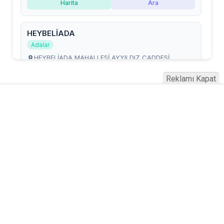
Reklamı Kapat
Serhad Haber © 2015
Anasayfa
Künye
İletişim
Gizlilik İlkeleri
Sitene Ekle