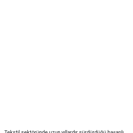
Tekstil sektöründe uzun yıllardır sürdürdüğü başarılı