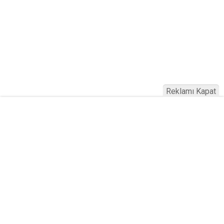
Reklamı Kapat
Serhad Haber © 2015