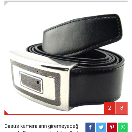
2
8
Casus kameraların giremeyeceği