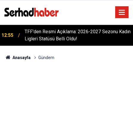
TFF'den Resmi Açıklama: 2026-2027 Sezonu Kadın
12:55
Ligleri Statüsü Belli Oldu!
Bursa Çataltepe Sanayi Sitesi'nde 18 Yıllık Kriz:
12:33
ÇATSANDER'den Hukuk ve Adalet Çağrısı
Anasayfa
Gündem