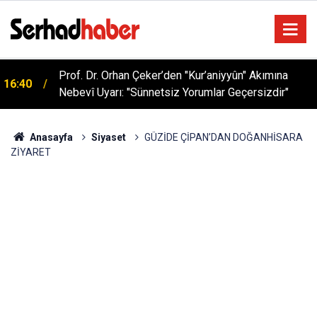
Prof. Dr. Orhan Çeker’den "Kur’aniyyûn" Akımına
16:40
Nebevî Uyarı: "Sünnetsiz Yorumlar Geçersizdir"
Anasayfa
Siyaset
GÜZİDE ÇİPAN’DAN DOĞANHİSARA
ZİYARET