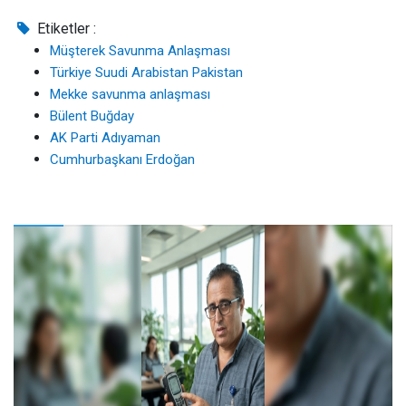
Etiketler :
Müşterek Savunma Anlaşması
Türkiye Suudi Arabistan Pakistan
Mekke savunma anlaşması
Bülent Buğday
AK Parti Adıyaman
Cumhurbaşkanı Erdoğan