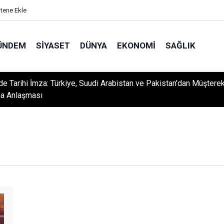
itene Ekle
ÜNDEM
SIYASET
DÜNYA
EKONOMI
SAĞLIK
e Tarihi İmza: Türkiye, Suudi Arabistan ve Pakistan'dan Müştere
a Anlaşması