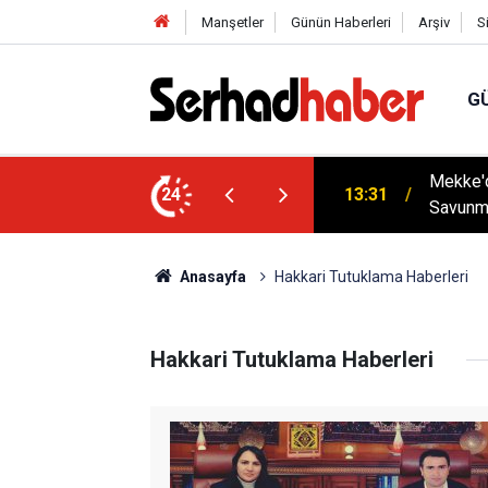
Manşetler
Günün Haberleri
Arşiv
S
G
tenek Sınavı Takvimi Açıklandı: Aşırı
Mekke'd
24
13:31
Savunm
Anasayfa
Hakkari Tutuklama Haberleri
Hakkari Tutuklama Haberleri