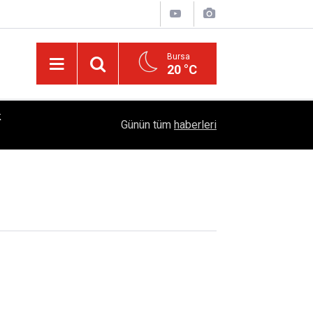
Bursa
20 °C
k
18:28
YÜSİAD’dan Sanayiye Güçlü Destek: Ayhan Bayra
Günün tüm
haberleri