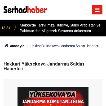
Mekke'de Tarihi İmza: Türkiye, Suudi Arabistan ve
13:31
YÜSİAD’dan Sanayiye Güçlü Destek: Ayhan
Pakistan'dan Müşterek Savunma Anlaşması
18:28
Bayram’dan Davut Tatar’a Ziyaret
Anasayfa
Hakkari Yüksekova Jandarma Saldırı Haberleri
Hakkari Yüksekova Jandarma Saldırı
Haberleri