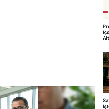
Pr
İç
Al
Sa
İş