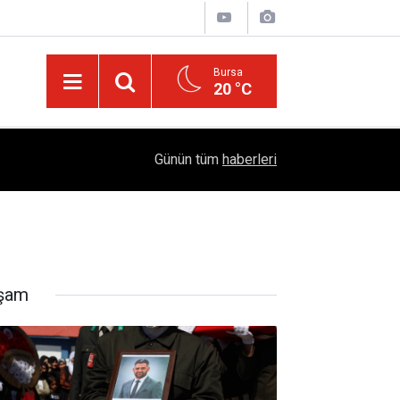
Bursa
20 °C
Emekliye Haftalık 2 BİN TL Pazar Desteği Müjde
14:55
Günün tüm
haberleri
"PROJE: 0011" Adımı
şam