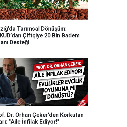
lazığ’da Tarımsal Dönüşüm:
KUD’dan Çiftçiye 20 Bin Badem
danı Desteği
of. Dr. Orhan Çeker’den Korkutan
rı: "Aile İnfilak Ediyor!"