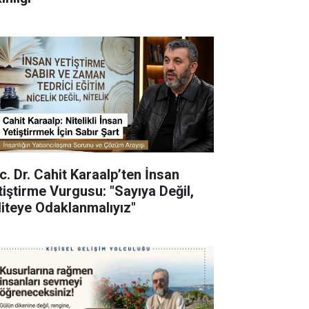
c. Dr. Cahit Karaalp’ten İnsan
tiştirme Vurgusu: "Sayıya Değil,
liteye Odaklanmalıyız"