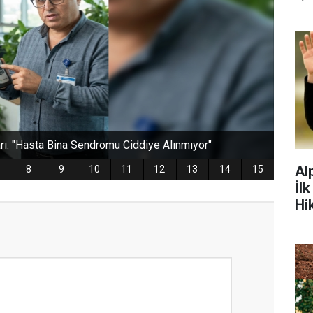
Al
İl
Hi