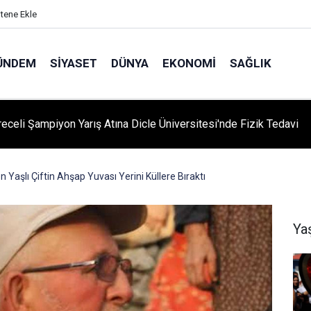
itene Ekle
ÜNDEM
SIYASET
DÜNYA
EKONOMI
SAĞLIK
'yi Değiştiren Lider Turgut Özal'ın Asıl Mesleği Ne? Şaşırtan
slik Hikayesi
n Yaşlı Çiftin Ahşap Yuvası Yerini Küllere Bıraktı
Ya