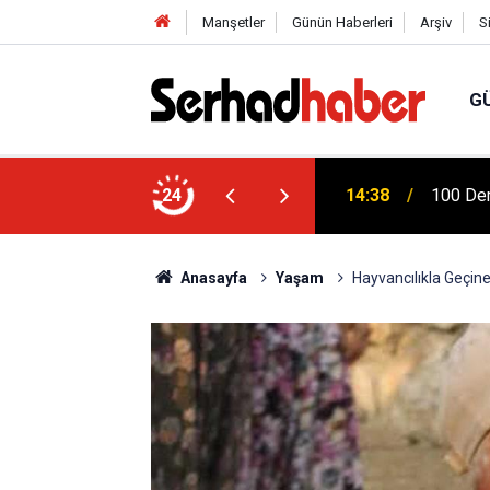
Manşetler
Günün Haberleri
Arşiv
S
G
Türkiye
na Dicle Üniversitesi'nde Fizik Tedavi
24
04:20
Mühendi
Anasayfa
Yaşam
Hayvancılıkla Geçine