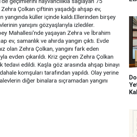
l'de geçimlerini hayvancılıkla sağlayan 75
 Zehra Çolkan çiftinin yaşadığı ahşap ev,
n yangında küller içinde kaldı.Ellerinden birşey
lerinin yanışını gözyaşlarıyla izlediler.
bey Mahallesi'nde yaşayan Zehra ve İbrahim
şap ev, samanlık ve ahırda yangın çıktı. Evde
nız olan Zehra Çolkan, yangını fark eden
yla evden çıkarıldı. Kriz geçiren Zehra Çolkan
ak tedavi edildi. Kaşla göz arasında ahşap binayı
dahale komşuları tarafından yapıldı. Olay yerine
Do
i alevlerin diğer binalara sıçramadan yangını
Ye
Ka