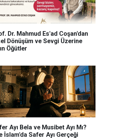
of. Dr. Mahmud Es'ad Coşan'dan
sel Dönüşüm ve Sevgi Üzerine
tın Öğütler
fer Ayı Bela ve Musibet Ayı Mı?
te İslam'da Safer Ayı Gerçeği