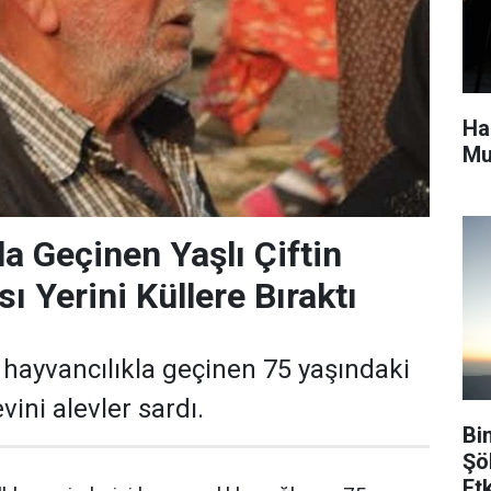
Ha
Mu
la Geçinen Yaşlı Çiftin
ı Yerini Küllere Bıraktı
 hayvancılıkla geçinen 75 yaşındaki
vini alevler sardı.
Bi
Şö
Etk