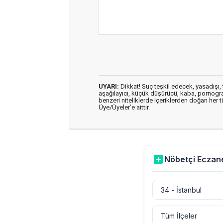
UYARI:
Dikkat! Suç teşkil edecek, yasadışı, t
aşağılayıcı, küçük düşürücü, kaba, pornografik
benzeri niteliklerde içeriklerden doğan her t
Üye/Üyeler’e aittir.