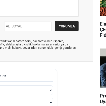
​E
ÇE
Fi
ehditkar, rahatsız edici, hakaret ve küfür içeren,
, ahlaka aykırı, kişilik haklarına zarar verici ya da
ürlü mali, hukuki, cezai, idari sorumluluk içeriği gönderen
Pr
Uya