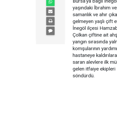
Bursa'ya bağlı İnegö
yaşındaki İbrahim ve
samanlık ve ahır çıka
gelmeyen yaşlı çift ev
İnegöl ilçesi Hamza
Çolkan çiftine ait ah
yangın sırasında yal
komşularının yardımı
hastaneye kaldırılar
saran alevlere ilk mü
gelen itfaiye ekipler
söndürdü.