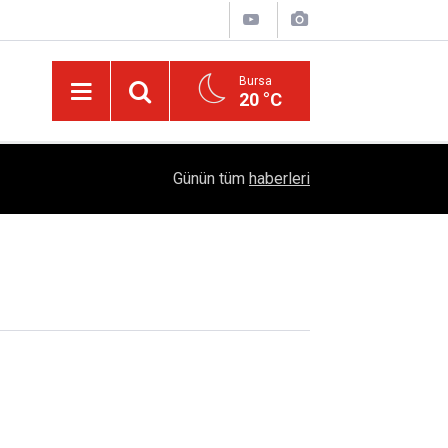
Bursa
20 °C
12:55
TFF'den Resmi Açıklama: 2026-2027 Sezonu Kadı
Günün tüm
haberleri