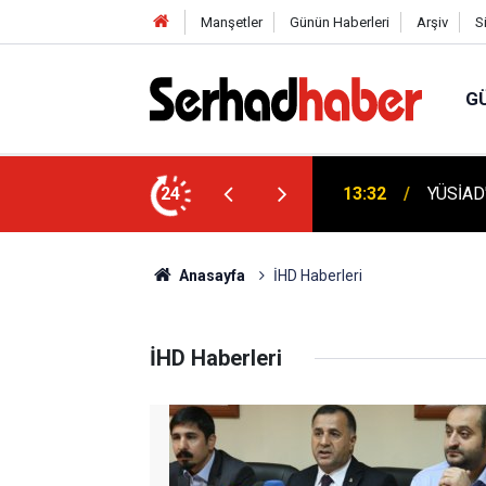
Manşetler
Günün Haberleri
Arşiv
S
G
lânâ Ekonomi Modeli Akademik Literatüre
24
13:32
YÜSİAD'
Anasayfa
İHD Haberleri
İHD Haberleri