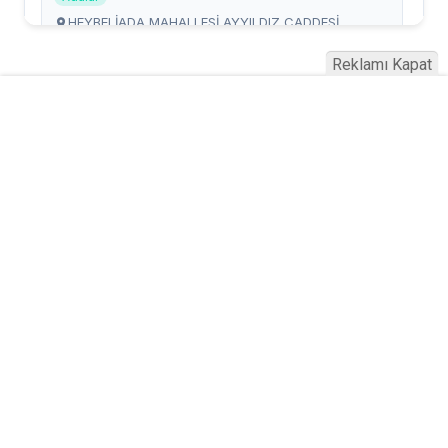
Reklamı Kapat
Serhad Haber © 2015
Anasayfa
Künye
İletişim
Gizlilik İlkeleri
Sitene Ekle