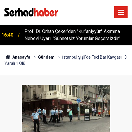
Prof. Dr. Orhan Çeker’den "Kur’aniyyûn" Akımına
16:40
Nebevî Uyarı: "Sünnetsiz Yorumlar Geçersizdir"
Anasayfa
Gündem
İstanbul Şişli'de Feci Bar Kavgası : 3
Yaralı 1 Ölü