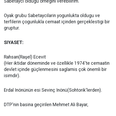
Sabetayci oldugu örnegini verebilirim.
Oyak grubu Sabetaycilarin yogunlukta oldugu ve
terfilerin çogunlukla cemaat içinden gerçeklestigi bir
gruptur.
SIYASET:
Rahsan(Raşel) Ecevit
(Her iktidar döneminde ve özellikle 1974'te cemaatin
devlet içinde güçlenmesini saglamis çok önemli bir
isimdir).
Erdal Inönünün esi Sevinç Inönü(Sohtorik'lerden).
DTP'nin basina geçirilen Mehmet Ali Bayar,