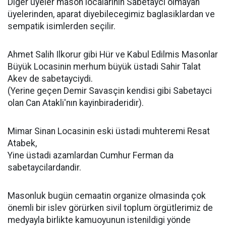
Diger üyeler mason localarinin Sabetayci olmayan
üyelerinden, aparat diyebilecegimiz baglasiklardan ve
sempatik isimlerden seçilir.
Ahmet Salih Ilkorur gibi Hür ve Kabul Edilmis Masonlar
Büyük Locasinin merhum büyük üstadi Sahir Talat
Akev de sabetayciydi.
(Yerine geçen Demir Savasçin kendisi gibi Sabetayci
olan Can Atakli'nın kayinbiraderidir).
Mimar Sinan Locasinin eski üstadi muhteremi Resat
Atabek,
Yine üstadi azamlardan Cumhur Ferman da
sabetaycilardandir.
Masonluk bugün cemaatin organize olmasinda çok
önemli bir islev görürken sivil toplum örgütlerimiz de
medyayla birlikte kamuoyunun istenildigi yönde