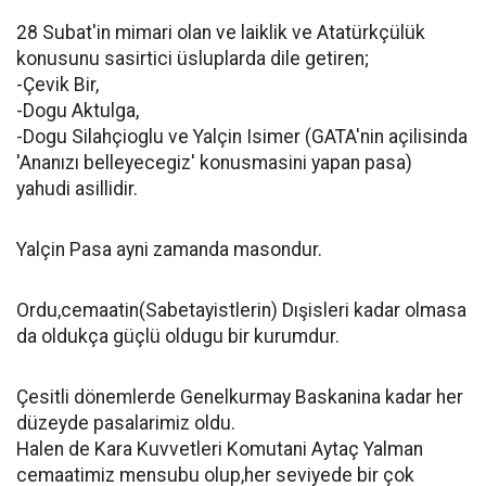
28 Subat'in mimari olan ve laiklik ve Atatürkçülük
konusunu sasirtici üsluplarda dile getiren;
-Çevik Bir,
-Dogu Aktulga,
-Dogu Silahçioglu ve Yalçin Isimer (GATA'nin açilisinda
'Ananızı belleyecegiz' konusmasini yapan pasa)
yahudi asillidir.
Yalçin Pasa ayni zamanda masondur.
Ordu,cemaatin(Sabetayistlerin) Dışisleri kadar olmasa
da oldukça güçlü oldugu bir kurumdur.
Çesitli dönemlerde Genelkurmay Baskanina kadar her
düzeyde pasalarimiz oldu.
Halen de Kara Kuvvetleri Komutani Aytaç Yalman
cemaatimiz mensubu olup,her seviyede bir çok