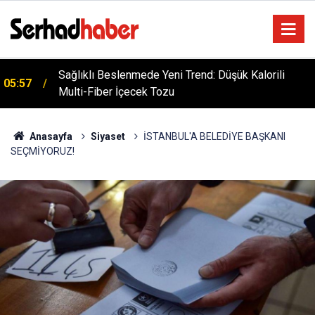
Dicle Üniversitesi'nden Türk Dünyası Hamlesi:
05:25
Cengiz Aytmatov Sempozyumu Diyarbakır'da!
Anasayfa
Siyaset
İSTANBUL'A BELEDİYE BAŞKANI
SEÇMİYORUZ!