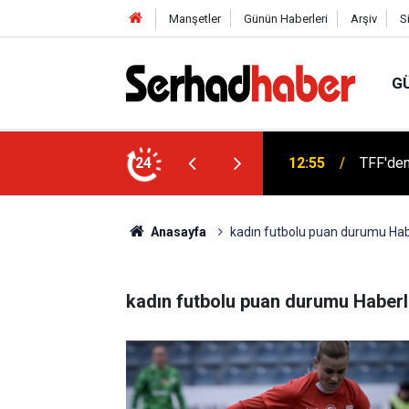
Manşetler
Günün Haberleri
Arşiv
S
G
di Aslan Genel Başkan Yardımcısı Oldu
24
12:55
TFF'den
Anasayfa
kadın futbolu puan durumu Hab
kadın futbolu puan durumu Haberl