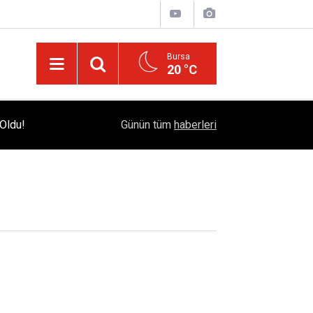
Bursa
20 °C
Bursa Çataltepe Sanayi Sitesi'nde 18 Yıllık Kr
Oldu!
12:33
Günün tüm
haberleri
Adalet Çağrısı