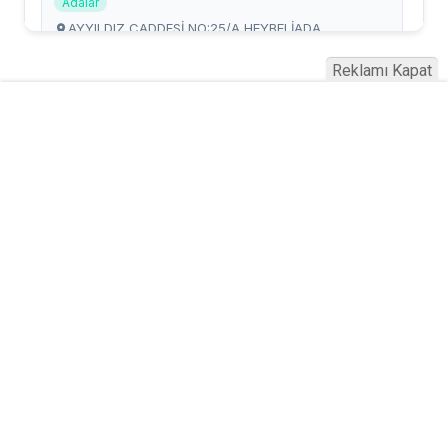
Reklamı Kapat
Serhad Haber © 2015
Anasayfa
Künye
İletişim
Gizlilik İlkeleri
Sitene Ekle