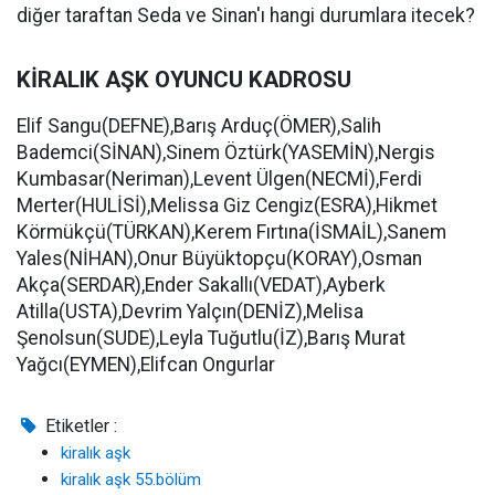
diğer taraftan Seda ve Sinan'ı hangi durumlara itecek?
KİRALIK AŞK OYUNCU KADROSU
Elif Sangu(DEFNE),Barış Arduç(ÖMER),Salih
Bademci(SİNAN),Sinem Öztürk(YASEMİN),Nergis
Kumbasar(Neriman),Levent Ülgen(NECMİ),Ferdi
Merter(HULİSİ),Melissa Giz Cengiz(ESRA),Hikmet
Körmükçü(TÜRKAN),Kerem Fırtına(İSMAİL),Sanem
Yales(NİHAN),Onur Büyüktopçu(KORAY),Osman
Akça(SERDAR),Ender Sakallı(VEDAT),Ayberk
Atilla(USTA),Devrim Yalçın(DENİZ),Melisa
Şenolsun(SUDE),Leyla Tuğutlu(İZ),Barış Murat
Yağcı(EYMEN),Elifcan Ongurlar
Etiketler :
kiralık aşk
kiralık aşk 55.bölüm