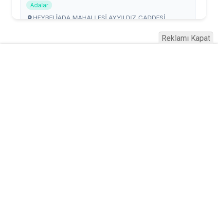
Reklamı Kapat
Serhad Haber © 2015
Anasayfa
Künye
İletişim
Gizlilik İlkeleri
Sitene Ekle