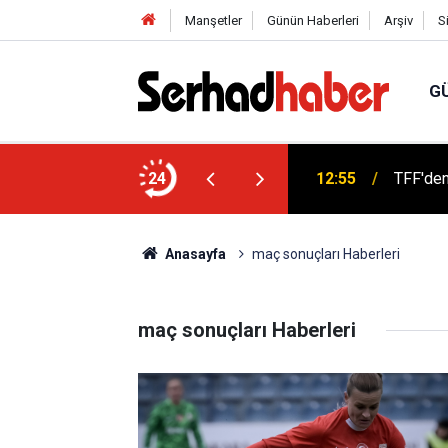
Manşetler
Günün Haberleri
Arşiv
S
G
di Aslan Genel Başkan Yardımcısı Oldu
24
12:55
TFF'den
Anasayfa
maç sonuçları Haberleri
maç sonuçları Haberleri