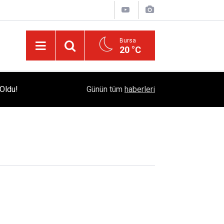
Bursa
20 °C
Bursa Çataltepe Sanayi Sitesi'nde 18 Yıllık Kr
Oldu!
12:33
Günün tüm
haberleri
Adalet Çağrısı