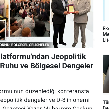
Ek
Me
Li
Platformu'ndan Jeopolitik
Ruhu ve Bölgesel Dengeler
tformu'nun düzenlediği konferansta
jeopolitik dengeler ve D-8'in önemi
Tü
De
ı. Gazeteci-Yazar Muharrem Coşkun,