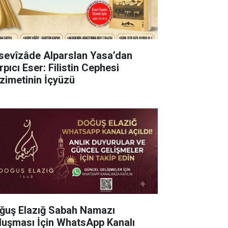
sevîzâde Alparslan Yasa’dan
pıcı Eser: Filistin Cephesi
zimetinin İçyüzü
ğuş Elazığ Sabah Namazı
luşması İçin WhatsApp Kanalı