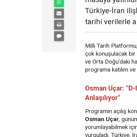
Türkiye-İran ili
tarihi verilerle a
Milli Tarih Platform
çok konuşulacak bir e
ve Orta Doğu’daki hare
programa katılım ve 
Osman Uçar: "D-
Anlaşılıyor"
Programın açılış kon
Osman Uçar
, günüm
yorumlayabilmek için 
vurguladı. Türkiye, 