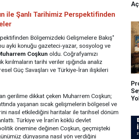
Açı
ile Şanlı Tarihimiz Perspektifinden
eler
spektifinden Bölgemizdeki Gelişmelere Bakış"
 bu ayki konuğu gazeteci-yazar, sosyolog ve
Muharrem Coşkun
oldu. Coğrafyamızı
k kırılmaların tarihi veriler ışığında analiz
üresel Güç Savaşları ve Türkiye-İran ilişkileri
Pro
Se
an gerilime dikkat çeken Muharrem Coşkun;
Yo
hattında yaşanan sıcak gelişmelerin bölgesel ve
ni nasıl etkilediğini haritalar ile tarihsel dönüm
lattı. Türkiye ve İran'ın köklü devlet
politik önemine değinen Coşkun, geçmişteki
 günümüz dünyasına nasıl yön verdiğini