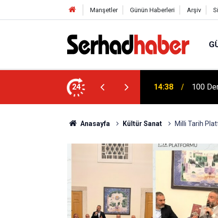
Manşetler
Günün Haberleri
Arşiv
S
G
Türkiye
na Dicle Üniversitesi'nde Fizik Tedavi
24
04:20
Mühendi
Anasayfa
Kültür Sanat
Milli Tarih P