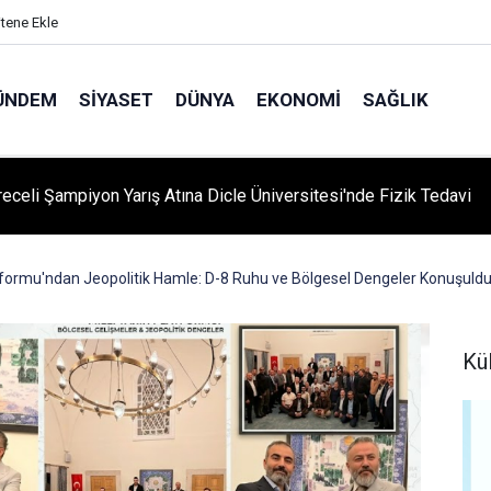
itene Ekle
ÜNDEM
SIYASET
DÜNYA
EKONOMI
SAĞLIK
'yi Değiştiren Lider Turgut Özal'ın Asıl Mesleği Ne? Şaşırtan
slik Hikayesi
latformu'ndan Jeopolitik Hamle: D-8 Ruhu ve Bölgesel Dengeler Konuşuld
Kü