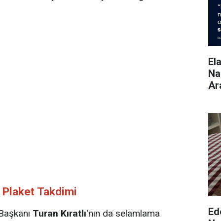
El
Na
Ar
 Plaket Takdimi
Ed
 Başkanı
Turan Kıratlı
'nın da selamlama