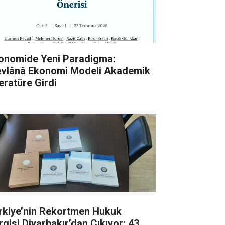
onomide Yeni Paradigma:
vlânâ Ekonomi Modeli Akademik
teratüre Girdi
rkiye’nin Rekortmen Hukuk
rgisi Diyarbakır’dan Çıkıyor: 43