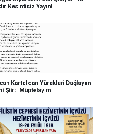
dır Kesintisiz Yayın!
can Kartal'dan Yürekleri Dağlayan
ni Şiir: "Müptelayım"