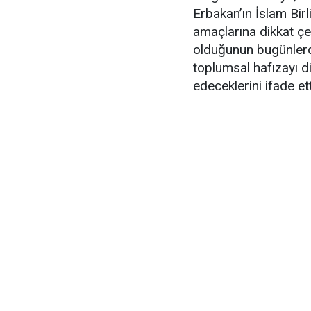
Erbakan’ın İslam Birl
amaçlarına dikkat ç
olduğunun bugünlerde 
toplumsal hafızayı dir
edeceklerini ifade ett