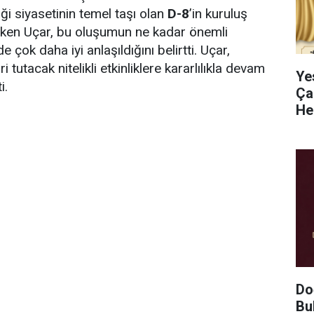
iği siyasetinin temel taşı olan
D-8
’in kuruluş
eken Uçar, bu oluşumun ne kadar önemli
çok daha iyi anlaşıldığını belirtti. Uçar,
i tutacak nitelikli etkinliklere kararlılıkla devam
Ye
i.
Çar
He
Do
Bu