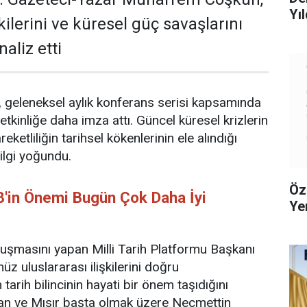
Yıl
şkilerini ve küresel güç savaşlarını
naliz etti
u, geleneksel aylık konferans serisi kapsamında
tkinliğe daha imza attı. Güncel küresel krizlerin
ketliliğin tarihsel kökenlerinin ele alındığı
ilgi yoğundu.
Öz
8'in Önemi Bugün Çok Daha İyi
Ye
uşmasını yapan Milli Tarih Platformu Başkanı
üz uluslararası ilişkilerini doğru
tarih bilincinin hayati bir önem taşıdığını
İran ve Mısır başta olmak üzere Necmettin