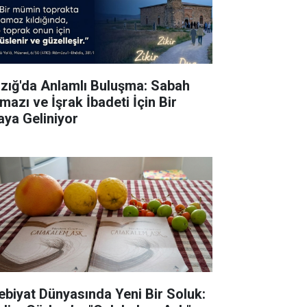
azığ'da Anlamlı Buluşma: Sabah
mazı ve İşrak İbadeti İçin Bir
aya Geliniyor
ebiyat Dünyasında Yeni Bir Soluk: