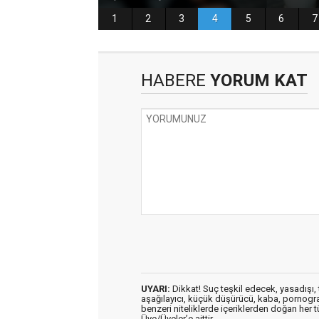
HABERE
YORUM KAT
UYARI:
Dikkat! Suç teşkil edecek, yasadışı, t
aşağılayıcı, küçük düşürücü, kaba, pornografik
benzeri niteliklerde içeriklerden doğan her t
Üye/Üyeler’e aittir.