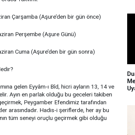
iran Çarşamba (Aşure’den bir gün önce)
ziran Perşembe (Aşure Günü)
ziran Cuma (Aşure’den bir gün sonra)
edir?
Du
Me
amına gelen Eyyâm-ı Bîd, hicri ayların 13, 14 ve
Uy
lir. Ayın en parlak olduğu bu geceleri takiben
 geçirmek, Peygamber Efendimiz tarafından
ler arasındadır. Hadis-i şeriflerde, her ay bu
nın tüm seneyi oruçlu geçirmek gibi olduğu