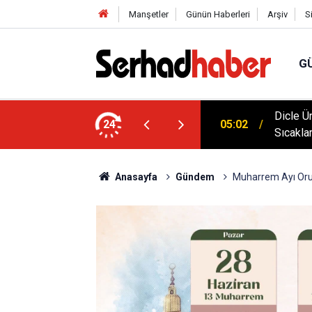
Manşetler
Günün Haberleri
Arşiv
S
G
klim Zirvesine Güçlü Destek: Rektör Prof. Dr.
Dicle Ü
24
05:02
anında
Sıcakla
Anasayfa
Gündem
Muharrem Ayı Oru