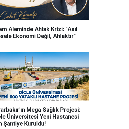
lam Aleminde Ahlak Krizi: "Asıl
sele Ekonomi Değil, Ahlaktır"
yarbakır'ın Mega Sağlık Projesi:
cle Üniversitesi Yeni Hastanesi
in Şantiye Kuruldu!