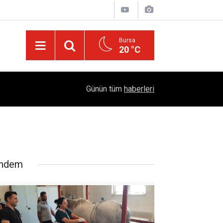
Bursa
20 °C
04:51
Diyarbakır'da İşçi Kıyımı: 45 Derece Sıcakta 763
Günün tüm
haberleri
ndem