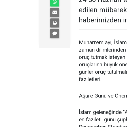
edilen mübarek 
haberimizden in
Muharrem ayı, İslam 
zaman dilimlerinden 
oruç tutmak isteyen 
oruçlarına büyük öne
günler oruç tutulmalı
faziletleri.
Aşure Günü ve Öne
İslam geleneğinde "Al
en faziletli günü ş
Peygamber Efendimiz