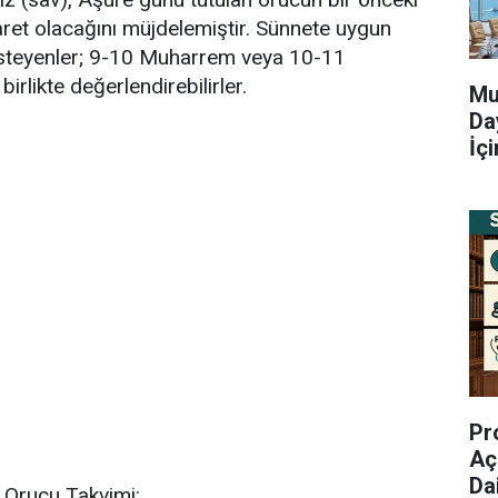
faret olacağını müjdelemiştir. Sünnete uygun
isteyenler; 9-10 Muharrem veya 10-11
irlikte değerlendirebilirler.
Mu
Da
İç
Pr
Aç
Da
 Orucu Takvimi: