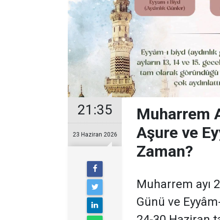
21:35
Muharrem Ay
Aşure ve Ey
23 Haziran 2026
Zaman?
Muharrem ayı 20
Günü ve Eyyâm-ı
24-30 Haziran ta