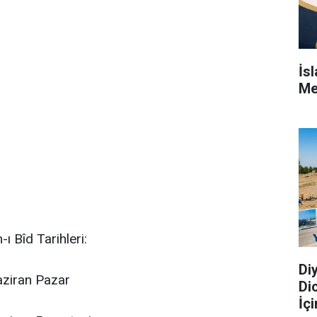
İs
Me
 Bîd Tarihleri:
Di
ziran Pazar
Di
İç