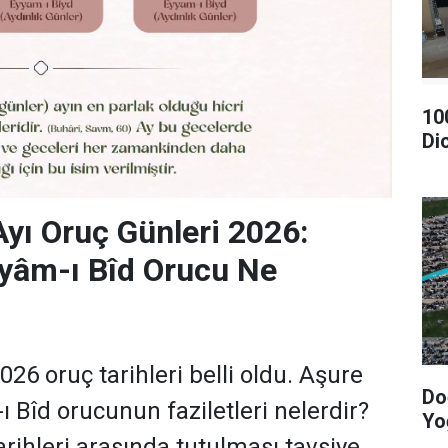
10
Di
ı Oruç Günleri 2026:
yâm-ı Bîd Orucu Ne
26 oruç tarihleri belli oldu. Aşure
Do
 Bîd orucunun faziletleri nelerdir?
Yo
rihleri arasında tutulması tavsiye