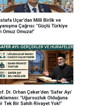
stafa Uçar’dan Milli Birlik ve
yanışma Çağrısı: "Güçlü Türkiye
in Omuz Omuza!"
of. Dr. Orhan Çeker'den 'Safer Ayı'
ıklaması: "Uğursuzluk Olduğuna
ir Tek Bir Sahih Rivayet Yok!"