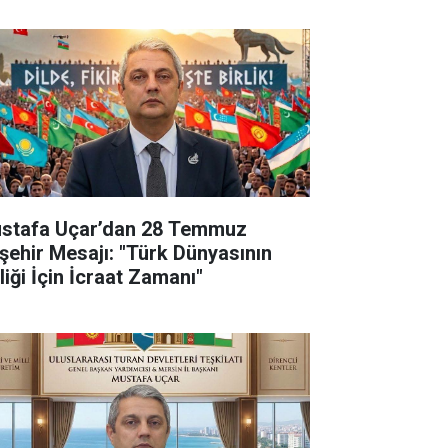
stafa Uçar’dan 28 Temmuz
şehir Mesajı: "Türk Dünyasının
liği İçin İcraat Zamanı"