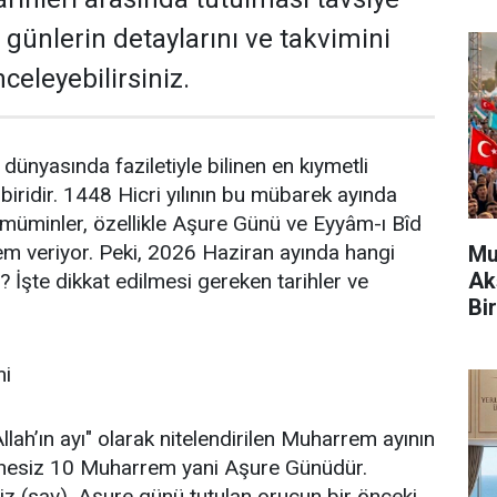
günlerin detaylarını ve takvimini
celeyebilirsiniz.
dünyasında faziletiyle bilinen en kıymetli
biridir. 1448 Hicri yılının bu mübarek ayında
müminler, özellikle Aşure Günü ve Eyyâm-ı Bîd
m veriyor. Peki, 2026 Haziran ayında hangi
Mu
Ak
? İşte dikkat edilmesi gereken tarihler ve
Bir
mi
lah’ın ayı" olarak nitelendirilen Muharrem ayının
üphesiz 10 Muharrem yani Aşure Günüdür.
 (sav), Aşure günü tutulan orucun bir önceki