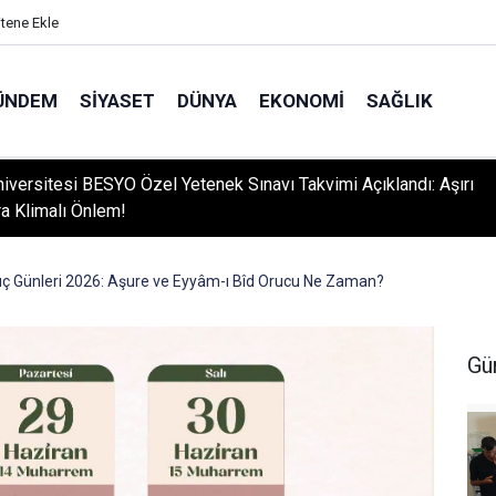
itene Ekle
ÜNDEM
SIYASET
DÜNYA
EKONOMI
SAĞLIK
niversitesi BESYO Özel Yetenek Sınavı Takvimi Açıklandı: Aşırı
ra Klimalı Önlem!
ç Günleri 2026: Aşure ve Eyyâm-ı Bîd Orucu Ne Zaman?
Gü