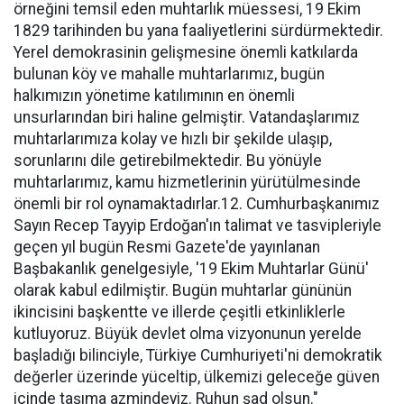
örneğini temsil eden muhtarlık müessesi, 19 Ekim
1829 tarihinden bu yana faaliyetlerini sürdürmektedir.
Yerel demokrasinin gelişmesine önemli katkılarda
bulunan köy ve mahalle muhtarlarımız, bugün
halkımızın yönetime katılımının en önemli
unsurlarından biri haline gelmiştir. Vatandaşlarımız
muhtarlarımıza kolay ve hızlı bir şekilde ulaşıp,
sorunlarını dile getirebilmektedir. Bu yönüyle
muhtarlarımız, kamu hizmetlerinin yürütülmesinde
önemli bir rol oynamaktadırlar.12. Cumhurbaşkanımız
Sayın Recep Tayyip Erdoğan'ın talimat ve tasvipleriyle
geçen yıl bugün Resmi Gazete'de yayınlanan
Başbakanlık genelgesiyle, '19 Ekim Muhtarlar Günü'
olarak kabul edilmiştir. Bugün muhtarlar gününün
ikincisini başkentte ve illerde çeşitli etkinliklerle
kutluyoruz. Büyük devlet olma vizyonunun yerelde
başladığı bilinciyle, Türkiye Cumhuriyeti'ni demokratik
değerler üzerinde yüceltip, ülkemizi geleceğe güven
içinde taşıma azmindeyiz. Ruhun şad olsun."