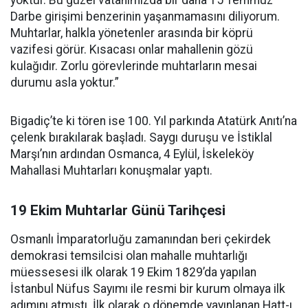
yoktur. Bu güzel vatanımızda bir daha 15 Temmuz
Darbe girişimi benzerinin yaşanmamasını diliyorum.
Muhtarlar, halkla yönetenler arasında bir köprü
vazifesi görür. Kısacası onlar mahallenin gözü
kulağıdır. Zorlu görevlerinde muhtarların mesai
durumu asla yoktur.”
Bigadiç’te ki tören ise 100. Yıl parkında Atatürk Anıtı’na
çelenk bırakılarak başladı. Saygı duruşu ve İstiklal
Marşı’nın ardından Osmanca, 4 Eylül, İskeleköy
Mahallasi Muhtarları konuşmalar yaptı.
19 Ekim Muhtarlar Günü Tarihçesi
Osmanlı İmparatorluğu zamanından beri çekirdek
demokrasi temsilcisi olan mahalle muhtarlığı
müessesesi ilk olarak 19 Ekim 1829’da yapılan
İstanbul Nüfus Sayımı ile resmi bir kurum olmaya ilk
adımını atmıştı. İlk olarak o dönemde yayınlanan Hatt-ı