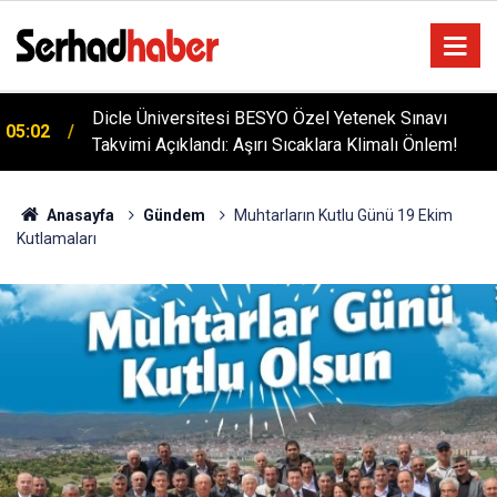
Diyarbakır'da İşçi Kıyımı: 45 Derece Sıcakta 763
04:51
Gündür Adalet Bekliyorlar
Anasayfa
Gündem
Muhtarların Kutlu Günü 19 Ekim
Kutlamaları