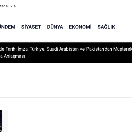
itene Ekle
ÜNDEM
SIYASET
DÜNYA
EKONOMI
SAĞLIK
e Tarihi İmza: Türkiye, Suudi Arabistan ve Pakistan'dan Müştere
a Anlaşması