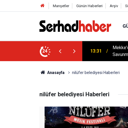
Manşetler
Günün Haberleri
Arşiv
S
G
tenek Sınavı Takvimi Açıklandı: Aşırı
Mekke'd
24
13:31
Savunm
Anasayfa
nilüfer belediyesi Haberleri
nilüfer belediyesi Haberleri