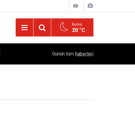
Bursa
20 °C
k
18:28
YÜSİAD’dan Sanayiye Güçlü Destek: Ayhan Bayra
Günün tüm
haberleri