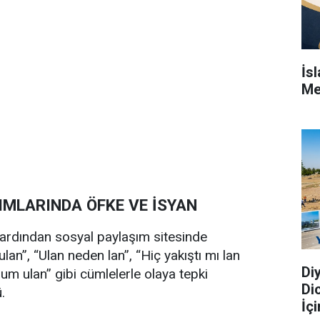
İs
Me
IMLARINDA ÖFKE VE İSYAN
 ardından sosyal paylaşım sitesinde
ulan”, “Ulan neden lan”, “Hiç yakıştı mı lan
Di
um ulan” gibi cümlelerle olaya tepki
Di
.
İç