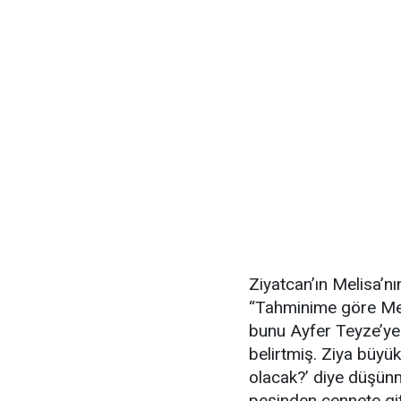
Ziyatcan’ın Melisa’nı
“Tahminime göre Meli
bunu Ayfer Teyze’ye 
belirtmiş. Ziya büyü
olacak?’ diye düşünm
peşinden cennete git