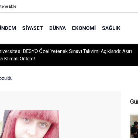
itene Ekle
ÜNDEM
SIYASET
DÜNYA
EKONOMI
SAĞLIK
niversitesi BESYO Özel Yetenek Sınavı Takvimi Açıklandı: Aşırı
ra Klimalı Önlem!
Çözüldü
Gü