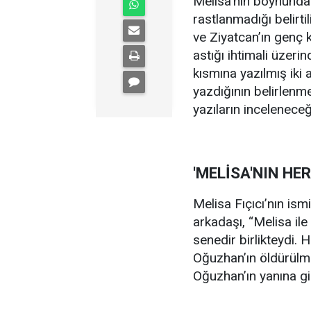
Melisa’nın boynunda 
rastlanmadığı belirti
ve Ziyatcan’ın genç 
astığı ihtimali üzeri
kısmına yazılmış iki 
yazdığının belirlenm
yazıların inceleneceği 
'MELİSA'NIN HER
Melisa Fıçıcı’nın is
arkadaşı, “Melisa il
senedir birlikteydi. 
Oğuzhan’ın öldürülm
Oğuzhan’ın yanına g