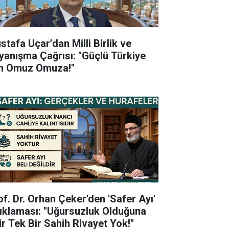
stafa Uçar’dan Milli Birlik ve
yanışma Çağrısı: "Güçlü Türkiye
in Omuz Omuza!"
of. Dr. Orhan Çeker'den 'Safer Ayı'
ıklaması: "Uğursuzluk Olduğuna
ir Tek Bir Sahih Rivayet Yok!"