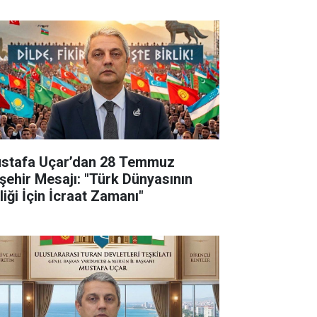
stafa Uçar’dan 28 Temmuz
şehir Mesajı: "Türk Dünyasının
liği İçin İcraat Zamanı"