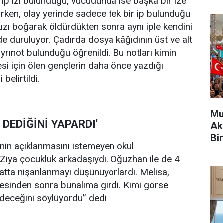
ip izi bulunduğu, vücudunda ise başka bir ize
lirken, olay yerinde sadece tek bir ip bulunduğu
kızı boğarak öldürdükten sonra aynı iple kendini
nde duruluyor. Çadırda dosya kâğıdının üst ve alt
ayrınot bulunduğu öğrenildi. Bu notları kimin
esi için ölen gençlerin daha önce yazdığı
belirtildi.
Mu
 DEDİĞİNİ YAPARDI'
Ak
Bir
minin açıklanmasını istemeyen okul
e Ziya çocukluk arkadaşıydı. Oğuzhan ile de 4
Hatta nişanlanmayı düşünüyorlardı. Melisa,
esinden sonra bunalıma girdi. Kimi görse
ideceğini söylüyordu” dedi