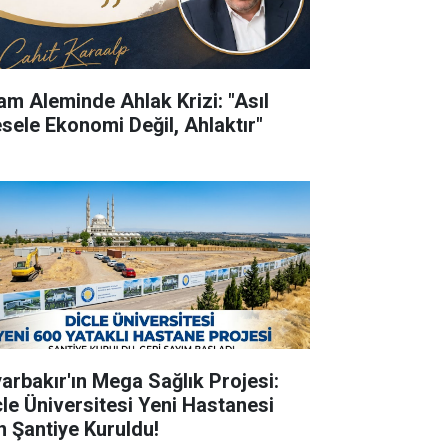
lam Aleminde Ahlak Krizi: "Asıl
sele Ekonomi Değil, Ahlaktır"
yarbakır'ın Mega Sağlık Projesi:
cle Üniversitesi Yeni Hastanesi
in Şantiye Kuruldu!