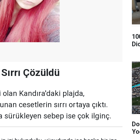
10
Di
 Sırrı Çözüldü
i olan Kandıra'daki plajda,
unan cesetlerin sırrı ortaya çıktı.
a sürükleyen sebep ise çok ilginç.
Do
Yo