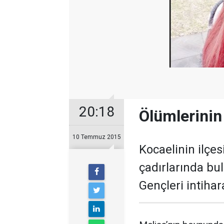
20:18
Ölümlerinin
10 Temmuz 2015
Kocaelinin ilçes
çadırlarında bul
Gençleri intihar