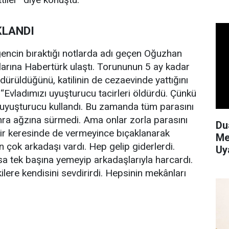
KLANDI
gencin bıraktığı notlarda adı geçen Oğuzhan
larına Habertürk ulaştı. Torununun 5 ay kadar
dürüldüğünü, katilinin de cezaevinde yattığını
 “Evladımızı uyuşturucu tacirleri öldürdü. Çünkü
yuşturucu kullandı. Bu zamanda tüm parasını
Sonra ağzına sürmedi. Ama onlar zorla parasını
Du
Bir keresinde de vermeyince bıçaklanarak
Me
n çok arkadaşı vardı. Hep gelip giderlerdi.
Uy
a tek başına yemeyip arkadaşlarıyla harcardı.
ere kendisini sevdirirdi. Hepsinin mekânları