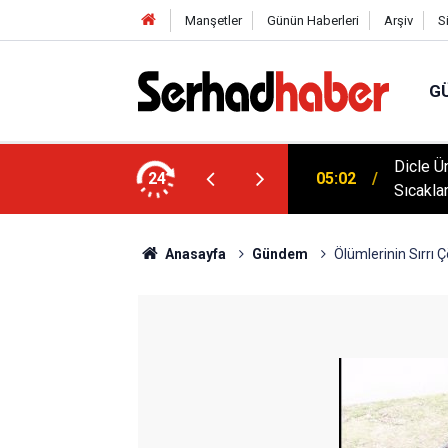
Manşetler
Günün Haberleri
Arşiv
S
G
klim Zirvesine Güçlü Destek: Rektör Prof. Dr.
Dicle Ü
24
05:02
anında
Sıcakla
Anasayfa
Gündem
Ölümlerinin Sırrı 