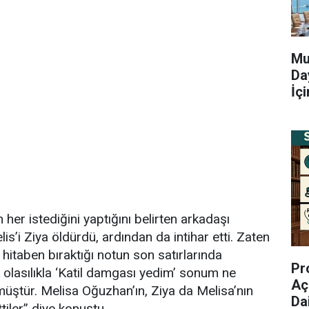
Mu
Da
İç
n her istediğini yaptığını belirten arkadaşı
s’i Ziya öldürdü, ardından da intihar etti. Zaten
hitaben bıraktığı notun son satırlarında
Pr
k olasılıkla ‘Katil damgası yedim’ sonum ne
Aç
üştür. Melisa Oğuzhan’ın, Ziya da Melisa’nın
Da
tiler” diye konuştu.