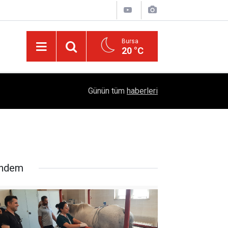
Bursa
20 °C
04:51
Diyarbakır'da İşçi Kıyımı: 45 Derece Sıcakta 763
Günün tüm
haberleri
ndem