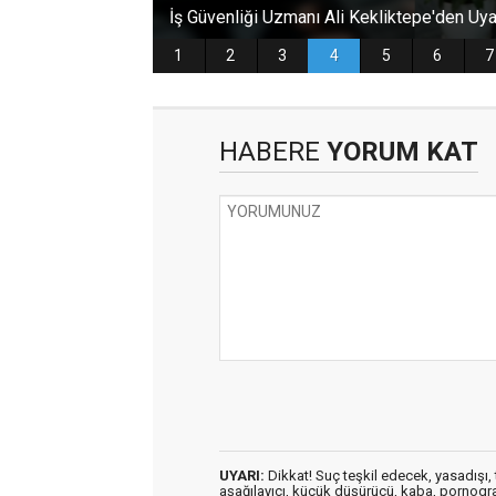
HABERE
YORUM KAT
UYARI:
Dikkat! Suç teşkil edecek, yasadışı, t
aşağılayıcı, küçük düşürücü, kaba, pornografik